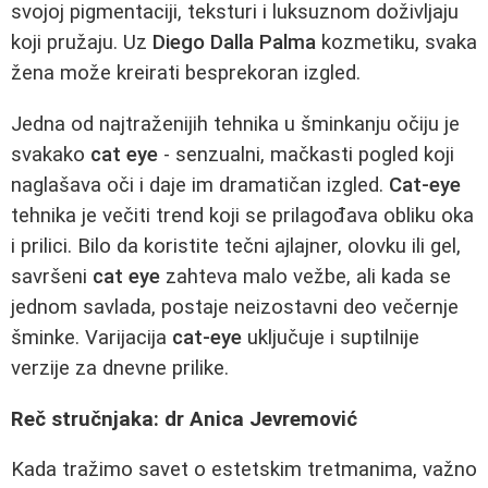
svojoj pigmentaciji, teksturi i luksuznom doživljaju
koji pružaju. Uz
Diego Dalla Palma
kozmetiku, svaka
žena može kreirati besprekoran izgled.
Jedna od najtraženijih tehnika u šminkanju očiju je
svakako
cat eye
- senzualni, mačkasti pogled koji
naglašava oči i daje im dramatičan izgled.
Cat-eye
tehnika je večiti trend koji se prilagođava obliku oka
i prilici. Bilo da koristite tečni ajlajner, olovku ili gel,
savršeni
cat eye
zahteva malo vežbe, ali kada se
jednom savlada, postaje neizostavni deo večernje
šminke. Varijacija
cat-eye
uključuje i suptilnije
verzije za dnevne prilike.
Reč stručnjaka: dr Anica Jevremović
Kada tražimo savet o estetskim tretmanima, važno