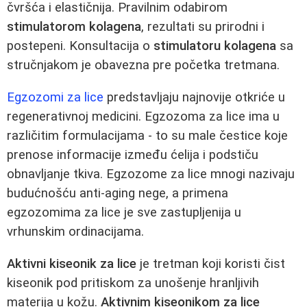
čvršća i elastičnija. Pravilnim odabirom
stimulatorom kolagena
, rezultati su prirodni i
postepeni. Konsultacija o
stimulatoru kolagena
sa
stručnjakom je obavezna pre početka tretmana.
Egzozomi za lice
predstavljaju najnovije otkriće u
regenerativnoj medicini. Egzozoma za lice ima u
različitim formulacijama - to su male čestice koje
prenose informacije između ćelija i podstiču
obnavljanje tkiva. Egzozome za lice mnogi nazivaju
budućnošću anti-aging nege, a primena
egzozomima za lice je sve zastupljenija u
vrhunskim ordinacijama.
Aktivni kiseonik za lice
je tretman koji koristi čist
kiseonik pod pritiskom za unošenje hranljivih
materija u kožu.
Aktivnim kiseonikom za lice