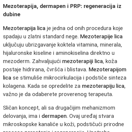
Mezoterapija, dermapen i PRP: regeneracija iz
dubine
Mezoterapija lica
je jedna od onih procedura koje
spadaju u zlatni standard nege.
Mezoterapije lica
uključuju ubrizgavanje koktela vitamina, minerala,
hijaluronske kiseline i aminokiselina direktno u
mezoderm. Zahvaljujući
mezoterapiji lica
, koža
postaje hidrirana, čvršća i blistava.
Mezoterapijom
lica
se stimuliše mikrocirkulacija i podstiče sinteza
kolagena. Kada se opredelite za
mezoterapiju lica
,
važno je da odaberete proverenog terapeuta.
Sličan koncept, ali sa drugačijim mehanizmom
delovanja, ima i
dermapen
. Ovaj uređaj stvara
mikroskopske kanaliće u koži, podstičući prirodne