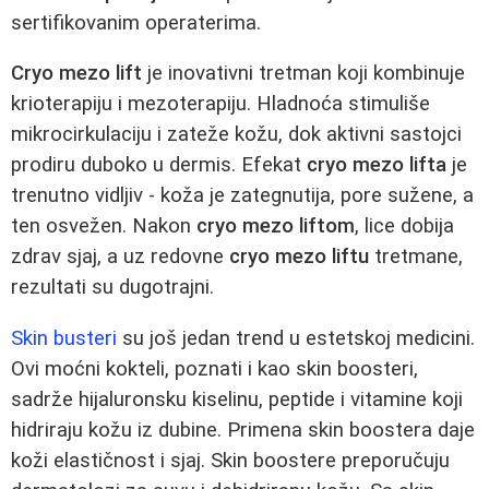
sertifikovanim operaterima.
Cryo mezo lift
je inovativni tretman koji kombinuje
krioterapiju i mezoterapiju. Hladnoća stimuliše
mikrocirkulaciju i zateže kožu, dok aktivni sastojci
prodiru duboko u dermis. Efekat
cryo mezo lifta
je
trenutno vidljiv - koža je zategnutija, pore sužene, a
ten osvežen. Nakon
cryo mezo liftom
, lice dobija
zdrav sjaj, a uz redovne
cryo mezo liftu
tretmane,
rezultati su dugotrajni.
Skin busteri
su još jedan trend u estetskoj medicini.
Ovi moćni kokteli, poznati i kao skin boosteri,
sadrže hijaluronsku kiselinu, peptide i vitamine koji
hidriraju kožu iz dubine. Primena skin boostera daje
koži elastičnost i sjaj. Skin boostere preporučuju