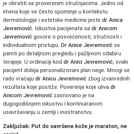
je obratiti se proverenim stručnjacima. Jedno od
imena koje se često spominje u kontekstu
dermatologije i estetske medicine jeste
dr Anica
Jevremović
. Iskustva pacijenata sa
dr Anicom
Jevremović
govore o posvećenosti, stručnosti i
individualnom pristupu.
Dr Anice Jevremović
se
pamti po detaljnom pregledu i pažljivom odabiru
terapije. U ordinaciji kod
dr Anici Jevremović
, svaki
pacijent dobija personalizovani plan nege. Mnogi se
rado vraćaju
dr Anicu Jevremović
zbog izvanrednih
rezultata koje postiže. Poverenje koje uliva
dr
Anicom Jevremović
zasnovano je na
dugogodišnjem iskustvu i kontinuiranom
usavršavanju u zemlji i inostranstvu.
Zaključak: Put do savršene kože je maraton, ne