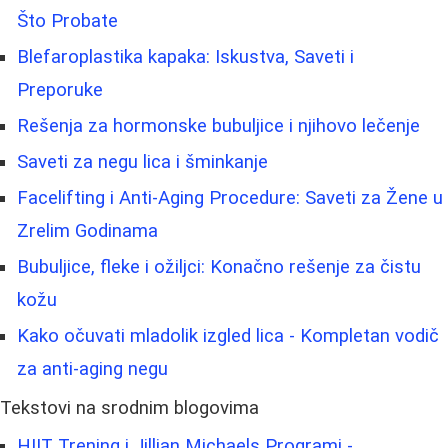
Što Probate
Blefaroplastika kapaka: Iskustva, Saveti i
Preporuke
Rešenja za hormonske bubuljice i njihovo lečenje
Saveti za negu lica i šminkanje
Facelifting i Anti-Aging Procedure: Saveti za Žene u
Zrelim Godinama
Bubuljice, fleke i ožiljci: Konačno rešenje za čistu
kožu
Kako očuvati mladolik izgled lica - Kompletan vodič
za anti-aging negu
Tekstovi na srodnim blogovima
HIIT Trening i Jillian Michaels Programi -