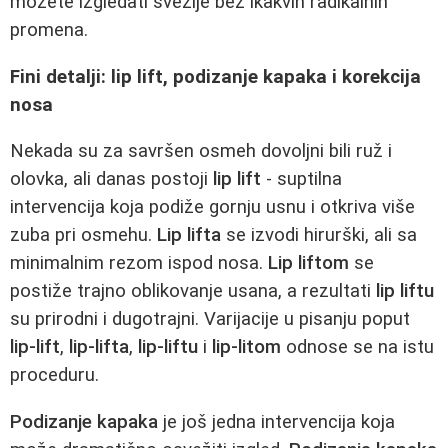
možete izgledati svežije bez ikakvih radikalnih
promena.
Fini detalji: lip lift, podizanje kapaka i korekcija
nosa
Nekada su za savršen osmeh dovoljni bili ruž i
olovka, ali danas postoji
lip lift
- suptilna
intervencija koja podiže gornju usnu i otkriva više
zuba pri osmehu.
Lip lifta
se izvodi hirurški, ali sa
minimalnim rezom ispod nosa.
Lip liftom
se
postiže trajno oblikovanje usana, a rezultati
lip liftu
su prirodni i dugotrajni. Varijacije u pisanju poput
lip-lift
,
lip-lifta
,
lip-liftu
i
lip-litom
odnose se na istu
proceduru.
Podizanje kapaka
je još jedna intervencija koja