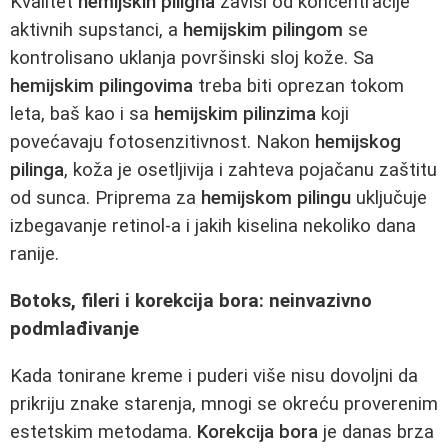
Kvalitet
hemijskih piligna
zavisi od koncentracije
aktivnih supstanci, a
hemijskim pilingom
se
kontrolisano uklanja površinski sloj kože. Sa
hemijskim pilingovima
treba biti oprezan tokom
leta, baš kao i sa
hemijskim pilinzima
koji
povećavaju fotosenzitivnost. Nakon
hemijskog
pilinga
, koža je osetljivija i zahteva pojačanu zaštitu
od sunca. Priprema za
hemijskom pilingu
uključuje
izbegavanje retinol-a i jakih kiselina nekoliko dana
ranije.
Botoks, fileri i korekcija bora: neinvazivno
podmlađivanje
Kada tonirane kreme i puderi više nisu dovoljni da
prikriju znake starenja, mnogi se okreću proverenim
estetskim metodama.
Korekcija bora
je danas brza