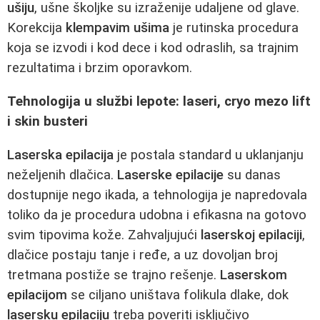
ušiju
, ušne školjke su izraženije udaljene od glave.
Korekcija
klempavim ušima
je rutinska procedura
koja se izvodi i kod dece i kod odraslih, sa trajnim
rezultatima i brzim oporavkom.
Tehnologija u službi lepote: laseri, cryo mezo lift
i skin busteri
Laserska epilacija
je postala standard u uklanjanju
neželjenih dlačica.
Laserske epilacije
su danas
dostupnije nego ikada, a tehnologija je napredovala
toliko da je procedura udobna i efikasna na gotovo
svim tipovima kože. Zahvaljujući
laserskoj epilaciji
,
dlačice postaju tanje i ređe, a uz dovoljan broj
tretmana postiže se trajno rešenje.
Laserskom
epilacijom
se ciljano uništava folikula dlake, dok
lasersku epilaciju
treba poveriti isključivo