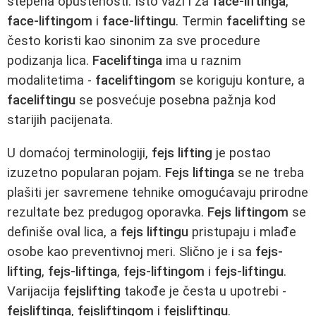
stepena opuštenosti. Isto važi i za
face-liftinga
,
face-liftingom
i
face-liftingu
. Termin
facelifting
se
često koristi kao sinonim za sve procedure
podizanja lica.
Faceliftinga
ima u raznim
modalitetima -
faceliftingom
se koriguju konture, a
faceliftingu
se posvećuje posebna pažnja kod
starijih pacijenata.
U domaćoj terminologiji,
fejs lifting
je postao
izuzetno popularan pojam.
Fejs liftinga
se ne treba
plašiti jer savremene tehnike omogućavaju prirodne
rezultate bez predugog oporavka.
Fejs liftingom
se
definiše oval lica, a
fejs liftingu
pristupaju i mlađe
osobe kao preventivnoj meri. Slično je i sa
fejs-
lifting
,
fejs-liftinga
,
fejs-liftingom
i
fejs-liftingu
.
Varijacija
fejslifting
takođe je česta u upotrebi -
fejsliftinga
,
fejsliftingom
i
fejsliftingu
.