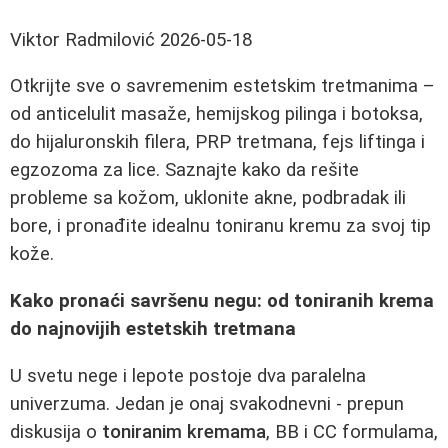
Viktor Radmilović
2026-05-18
Otkrijte sve o savremenim estetskim tretmanima –
od anticelulit masaže, hemijskog pilinga i botoksa,
do hijaluronskih filera, PRP tretmana, fejs liftinga i
egzozoma za lice. Saznajte kako da rešite
probleme sa kožom, uklonite akne, podbradak ili
bore, i pronađite idealnu toniranu kremu za svoj tip
kože.
Kako pronaći savršenu negu: od toniranih krema
do najnovijih estetskih tretmana
U svetu nege i lepote postoje dva paralelna
univerzuma. Jedan je onaj svakodnevni - prepun
diskusija o
toniranim kremama
, BB i CC formulama,