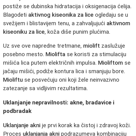
postiže se dubinska hidratacija i oksigenacija ćelija.
Blagodeti
aktivnog kiseonika za lice
ogledaju se u
svežijem i blistavijem tenu, a zahvaljujući
aktivnom
kiseoniku za lice
, koža diše punim plućima.
Uz sve ove napredne tretmane,
miolift
zaslužuje
posebno mesto.
Miolifta
se koristi za stimulaciju
mišića lica putem električnih impulsa.
Mioliftom
se
jačaju mišići, podiže kontura lica i smanjuju bore.
Mioliftu
se posvećuju oni koji žele neinvazivno
zatezanje sa vidljivim rezultatima.
Uklanjanje nepravilnosti: akne, bradavice i
podbradak
Uklanjanje akni
je prvi korak ka čistoj i zdravoj koži.
Proces
uklanjanja akni
podrazumeva kombinaciju