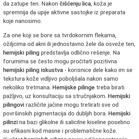
da zatupe ten. Nakon
čišćenju lica
, koža je
spremnija da upije aktivne sastojke iz preparata
koje nanosimo.
Za one koji se bore sa tvrdokornim flekama,
ožiljcima od akni ili jednostavno žele da osveže ten,
hemijski piling
predstavlja odlično rešenje. Na
forumima se često mogu pročitati pozitivna
hemijski piling iskustva
- korisnice dele kako im se
tekstura kože vidljivo poboljšala nakon samo
nekoliko tretmana.
Hemijske pilinge
treba birati
pažljivo, uz konsultaciju sa stručnjakom.
Hemijski
pilingovi
različite jačine mogu tretirati sve od
površinskih pigmentacija do dubljih bora.
Hemijski
pilinzi
na bazi glikolne ili salicilne kiseline posebno
su efikasni kod masne i problematične kože.