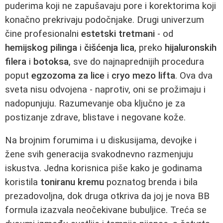
puderima koji ne zapušavaju pore i korektorima koji
konačno prekrivaju podočnjake. Drugi univerzum
čine profesionalni
estetski tretmani
- od
hemijskog pilinga
i
čišćenja lica
, preko
hijaluronskih
filera
i
botoksa
, sve do najnaprednijih procedura
poput
egzozoma za lice
i
cryo mezo lifta
. Ova dva
sveta nisu odvojena - naprotiv, oni se prožimaju i
nadopunjuju. Razumevanje oba ključno je za
postizanje zdrave, blistave i negovane kože.
Na brojnim forumima i u diskusijama, devojke i
žene svih generacija svakodnevno razmenjuju
iskustva. Jedna korisnica piše kako je godinama
koristila
toniranu kremu
poznatog brenda i bila
prezadovoljna, dok druga otkriva da joj je nova BB
formula izazvala neočekivane bubuljice. Treća se