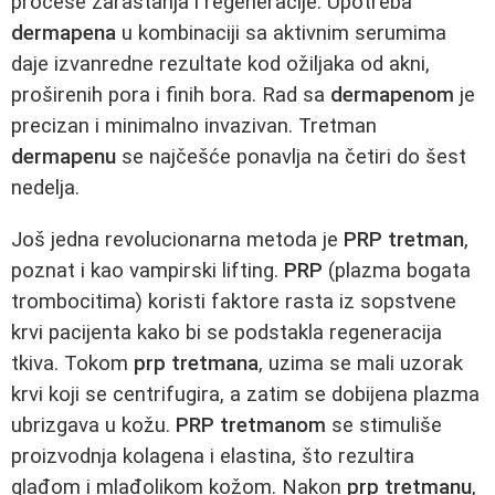
procese zarastanja i regeneracije. Upotreba
dermapena
u kombinaciji sa aktivnim serumima
daje izvanredne rezultate kod ožiljaka od akni,
proširenih pora i finih bora. Rad sa
dermapenom
je
precizan i minimalno invazivan. Tretman
dermapenu
se najčešće ponavlja na četiri do šest
nedelja.
Još jedna revolucionarna metoda je
PRP tretman
,
poznat i kao vampirski lifting.
PRP
(plazma bogata
trombocitima) koristi faktore rasta iz sopstvene
krvi pacijenta kako bi se podstakla regeneracija
tkiva. Tokom
prp tretmana
, uzima se mali uzorak
krvi koji se centrifugira, a zatim se dobijena plazma
ubrizgava u kožu.
PRP tretmanom
se stimuliše
proizvodnja kolagena i elastina, što rezultira
glađom i mlađolikom kožom. Nakon
prp tretmanu
,