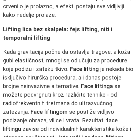
crvenilo je prolazno, a efekti postaju sve vidljiviji
kako nedelje prolaze.
Lifting lica bez skalpela: fejs lifting, niti i
temporalni lifting
Kada gravitacija počne da ostavlja tragove, a koža
gubi elastičnost, mnogi se odlučuju za procedure
koje podižu i zatežu tkivo.
Face lifting
je nekada bio
isključivo hirurška procedura, ali danas postoje
brojne neinvazivne alternative.
Face liftinga
se
možete podvrgnuti kroz različite tehnike - od
radiofrekventnih tretmana do ultrazvučnog
zatezanja.
Face liftingom
se postiže vidljivo
podizanje obraza, vilice i vrata. Rezultati
face
liftingu
zavise od individualnih karakteristika kože i