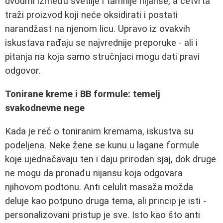
dvoumi između svetlije i tamnije nijanse, a četvrta
traži proizvod koji neće oksidirati i postati
narandžast na njenom licu. Upravo iz ovakvih
iskustava rađaju se najvrednije preporuke - ali i
pitanja na koja samo stručnjaci mogu dati pravi
odgovor.
Tonirane kreme i BB formule: temelj
svakodnevne nege
Kada je reč o toniranim kremama, iskustva su
podeljena. Neke žene se kunu u lagane formule
koje ujednačavaju ten i daju prirodan sjaj, dok druge
ne mogu da pronađu nijansu koja odgovara
njihovom podtonu. Anti celulit masaža možda
deluje kao potpuno druga tema, ali princip je isti -
personalizovani pristup je sve. Isto kao što anti