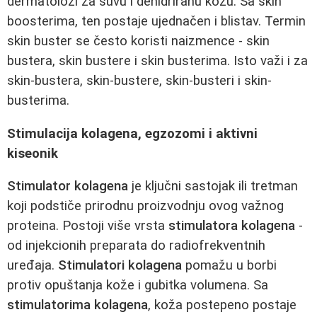
dermatolozi za suvu i dehidriranu kožu. Sa skin
boosterima, ten postaje ujednačen i blistav. Termin
skin buster se često koristi naizmence - skin
bustera, skin bustere i skin busterima. Isto važi i za
skin-bustera, skin-bustere, skin-busteri i skin-
busterima.
Stimulacija kolagena, egzozomi i aktivni
kiseonik
Stimulator kolagena
je ključni sastojak ili tretman
koji podstiče prirodnu proizvodnju ovog važnog
proteina. Postoji više vrsta
stimulatora kolagena
-
od injekcionih preparata do radiofrekventnih
uređaja.
Stimulatori kolagena
pomažu u borbi
protiv opuštanja kože i gubitka volumena. Sa
stimulatorima kolagena
, koža postepeno postaje