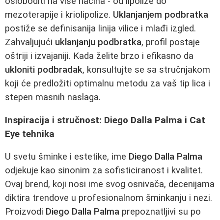
osloboditi na više načina - od lipolize do
mezoterapije i kriolipolize.
Uklanjanjem podbratka
postiže se definisanija linija vilice i mlađi izgled.
Zahvaljujući
uklanjanju podbratka
, profil postaje
oštriji i izvajaniji. Kada želite brzo i efikasno da
ukloniti podbradak
, konsultujte se sa stručnjakom
koji će predložiti optimalnu metodu za vaš tip lica i
stepen masnih naslaga.
Inspiracija i stručnost: Diego Dalla Palma i Cat
Eye tehnika
U svetu šminke i estetike, ime
Diego Dalla Palma
odjekuje kao sinonim za sofisticiranost i kvalitet.
Ovaj brend, koji nosi ime svog osnivača, decenijama
diktira trendove u profesionalnom šminkanju i nezi.
Proizvodi
Diego Dalla Palma
prepoznatljivi su po