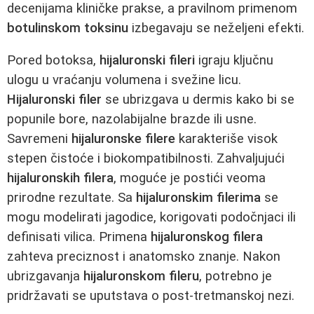
decenijama kliničke prakse, a pravilnom primenom
botulinskom toksinu
izbegavaju se neželjeni efekti.
Pored botoksa,
hijaluronski fileri
igraju ključnu
ulogu u vraćanju volumena i svežine licu.
Hijaluronski filer
se ubrizgava u dermis kako bi se
popunile bore, nazolabijalne brazde ili usne.
Savremeni
hijaluronske filere
karakteriše visok
stepen čistoće i biokompatibilnosti. Zahvaljujući
hijaluronskih filera
, moguće je postići veoma
prirodne rezultate. Sa
hijaluronskim filerima
se
mogu modelirati jagodice, korigovati podočnjaci ili
definisati vilica. Primena
hijaluronskog filera
zahteva preciznost i anatomsko znanje. Nakon
ubrizgavanja
hijaluronskom fileru
, potrebno je
pridržavati se uputstava o post-tretmanskoj nezi.