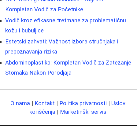
Kompletan Vodič za Početnike
Vodič kroz efikasne tretmane za problematičnu
kožu i bubuljice
Estetski zahvati: Važnost izbora stručnjaka i
prepoznavanja rizika
Abdominoplastika: Kompletan Vodič za Zatezanje
Stomaka Nakon Porodjaja
O nama
|
Kontakt
|
Politika privatnosti
|
Uslovi
korišćenja
|
Marketinški servisi