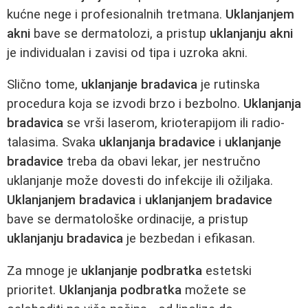
kućne nege i profesionalnih tretmana.
Uklanjanjem
akni
bave se dermatolozi, a pristup
uklanjanju akni
je individualan i zavisi od tipa i uzroka akni.
Slično tome,
uklanjanje bradavica
je rutinska
procedura koja se izvodi brzo i bezbolno.
Uklanjanja
bradavica
se vrši laserom, krioterapijom ili radio-
talasima. Svaka
uklanjanja bradavice
i
uklanjanje
bradavice
treba da obavi lekar, jer nestručno
uklanjanje može dovesti do infekcije ili ožiljaka.
Uklanjanjem bradavica
i
uklanjanjem bradavice
bave se dermatološke ordinacije, a pristup
uklanjanju bradavica
je bezbedan i efikasan.
Za mnoge je
uklanjanje podbratka
estetski
prioritet.
Uklanjanja podbratka
možete se