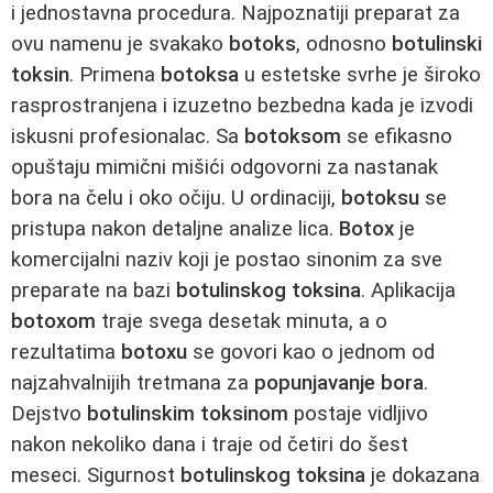
i jednostavna procedura. Najpoznatiji preparat za
ovu namenu je svakako
botoks
, odnosno
botulinski
toksin
. Primena
botoksa
u estetske svrhe je široko
rasprostranjena i izuzetno bezbedna kada je izvodi
iskusni profesionalac. Sa
botoksom
se efikasno
opuštaju mimični mišići odgovorni za nastanak
bora na čelu i oko očiju. U ordinaciji,
botoksu
se
pristupa nakon detaljne analize lica.
Botox
je
komercijalni naziv koji je postao sinonim za sve
preparate na bazi
botulinskog toksina
. Aplikacija
botoxom
traje svega desetak minuta, a o
rezultatima
botoxu
se govori kao o jednom od
najzahvalnijih tretmana za
popunjavanje bora
.
Dejstvo
botulinskim toksinom
postaje vidljivo
nakon nekoliko dana i traje od četiri do šest
meseci. Sigurnost
botulinskog toksina
je dokazana