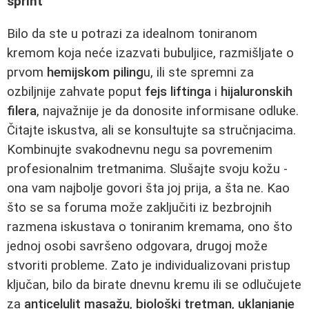
sprint
Bilo da ste u potrazi za idealnom toniranom
kremom koja neće izazvati bubuljice, razmišljate o
prvom
hemijskom piling
u, ili ste spremni za
ozbiljnije zahvate poput
fejs liftinga
i
hijaluronskih
filera
, najvažnije je da donosite informisane odluke.
Čitajte iskustva, ali se konsultujte sa stručnjacima.
Kombinujte svakodnevnu negu sa povremenim
profesionalnim tretmanima. Slušajte svoju kožu -
ona vam najbolje govori šta joj prija, a šta ne. Kao
što se sa foruma može zaključiti iz bezbrojnih
razmena iskustava o toniranim kremama, ono što
jednoj osobi savršeno odgovara, drugoj može
stvoriti probleme. Zato je individualizovani pristup
ključan, bilo da birate dnevnu kremu ili se odlučujete
za
anticelulit masažu
,
biološki tretman
,
uklanjanje