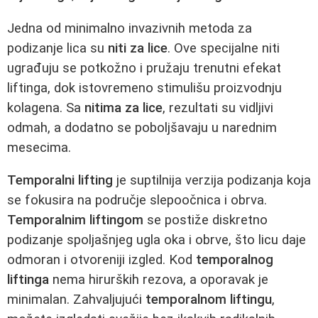
Jedna od minimalno invazivnih metoda za
podizanje lica su
niti za lice
. Ove specijalne niti
ugrađuju se potkožno i pružaju trenutni efekat
liftinga, dok istovremeno stimulišu proizvodnju
kolagena. Sa
nitima za lice
, rezultati su vidljivi
odmah, a dodatno se poboljšavaju u narednim
mesecima.
Temporalni lifting
je suptilnija verzija podizanja koja
se fokusira na područje slepoočnica i obrva.
Temporalnim liftingom
se postiže diskretno
podizanje spoljašnjeg ugla oka i obrve, što licu daje
odmoran i otvoreniji izgled. Kod
temporalnog
liftinga
nema hirurških rezova, a oporavak je
minimalan. Zahvaljujući
temporalnom liftingu
,