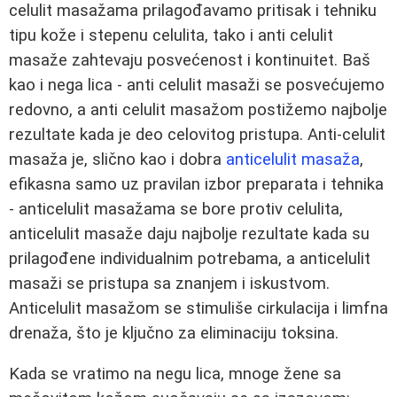
celulit masažama prilagođavamo pritisak i tehniku
tipu kože i stepenu celulita, tako i anti celulit
masaže zahtevaju posvećenost i kontinuitet. Baš
kao i nega lica - anti celulit masaži se posvećujemo
redovno, a anti celulit masažom postižemo najbolje
rezultate kada je deo celovitog pristupa. Anti-celulit
masaža je, slično kao i dobra
anticelulit masaža
,
efikasna samo uz pravilan izbor preparata i tehnika
- anticelulit masažama se bore protiv celulita,
anticelulit masaže daju najbolje rezultate kada su
prilagođene individualnim potrebama, a anticelulit
masaži se pristupa sa znanjem i iskustvom.
Anticelulit masažom se stimuliše cirkulacija i limfna
drenaža, što je ključno za eliminaciju toksina.
Kada se vratimo na negu lica, mnoge žene sa