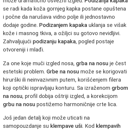
može dramatično osvežiti izgled.
Podizanja kapaka
se radi kada koža gornjeg kapka postane opuštena
i počne da narušava vidno polje ili jednostavno
dodaje godine.
Podizanjem kapaka
uklanja se višak
kože i masnog tkiva, a ožiljci su gotovo nevidljivi.
Zahvaljujući
podizanju kapaka
, pogled postaje
otvoreniji i mlađi.
Za one koje muči izgled nosa,
grba na nosu
je čest
estetski problem.
Grbe na nosu
može se korigovati
hirurški ili neinvazivnim putem, korišćenjem filera
koji optički ispravljaju konturu. Sa izraženom
grbom
na nosu
, profil dobija oštriji izgled, a korekcijom
grbu na nosu
postižemo harmoničnije crte lica.
Još jedan detalj koji može uticati na
samopouzdanje su
klempave uši
. Kod
klempavih