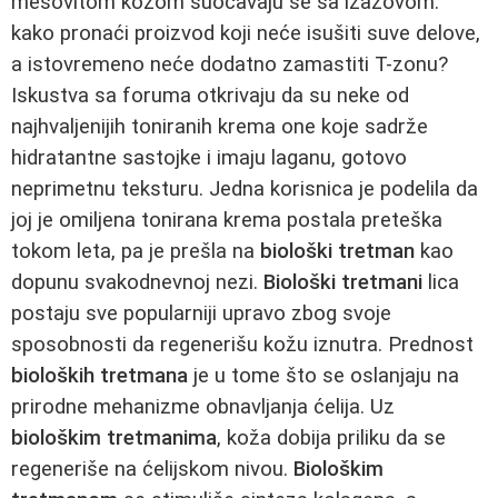
mešovitom kožom suočavaju se sa izazovom:
kako pronaći proizvod koji neće isušiti suve delove,
a istovremeno neće dodatno zamastiti T-zonu?
Iskustva sa foruma otkrivaju da su neke od
najhvaljenijih toniranih krema one koje sadrže
hidratantne sastojke i imaju laganu, gotovo
neprimetnu teksturu. Jedna korisnica je podelila da
joj je omiljena tonirana krema postala preteška
tokom leta, pa je prešla na
biološki tretman
kao
dopunu svakodnevnoj nezi.
Biološki tretmani
lica
postaju sve popularniji upravo zbog svoje
sposobnosti da regenerišu kožu iznutra. Prednost
bioloških tretmana
je u tome što se oslanjaju na
prirodne mehanizme obnavljanja ćelija. Uz
biološkim tretmanima
, koža dobija priliku da se
regeneriše na ćelijskom nivou.
Biološkim