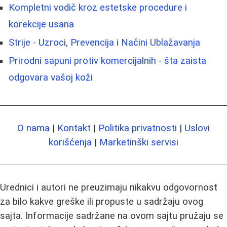
Kompletni vodič kroz estetske procedure i
korekcije usana
Strije - Uzroci, Prevencija i Načini Ublažavanja
Prirodni sapuni protiv komercijalnih - šta zaista
odgovara vašoj koži
O nama
|
Kontakt
|
Politika privatnosti
|
Uslovi
korišćenja
|
Marketinški servisi
Urednici i autori ne preuzimaju nikakvu odgovornost
za bilo kakve greške ili propuste u sadržaju ovog
sajta. Informacije sadržane na ovom sajtu pružaju se