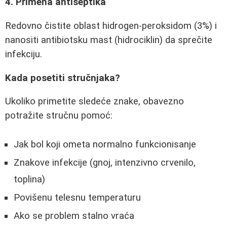
4. Primena antiseptika
Redovno čistite oblast hidrogen-peroksidom (3%) i
nanositi antibiotsku mast (hidrociklin) da sprečite
infekciju.
Kada posetiti stručnjaka?
Ukoliko primetite sledeće znake, obavezno
potražite stručnu pomoć:
Jak bol koji ometa normalno funkcionisanje
Znakove infekcije (gnoj, intenzivno crvenilo,
toplina)
Povišenu telesnu temperaturu
Ako se problem stalno vraća