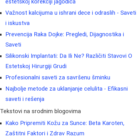
estetskoj korekciji jagodica
Važnost kalcijuma u ishrani dece i odraslih - Saveti
i iskustva
Prevencija Raka Dojke: Pregledi, Dijagnostika i
Saveti
Silikonski Implantati: Da Ili Ne? Različiti Stavovi O
Estetskoj Hirurgiji Grudi
Profesionalni saveti za savršenu šminku
Najbolje metode za uklanjanje celulita - Efikasni
saveti i rešenja
Tekstovi na srodnim blogovima
Kako Pripremiti Kožu za Sunce: Beta Karoten,
Zaštitni Faktori i Zdrav Razum