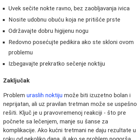
Uvek sečite nokte ravno, bez zaobljavanja ivica
Nosite udobnu obuću koja ne pritišće prste
Održavajte dobru higijenu nogu
Redovno posećujte pedikira ako ste skloni ovom
problemu
Izbegavajte prekratko sečenje noktiju
Zaključak
Problem
uraslih noktiju
može biti izuzetno bolan i
neprijatan, ali uz pravilan tretman može se uspešno
rešiti. Ključ je u pravovremenoj reakciji - što pre
počnete sa lečenjem, manje su šanse za
komplikacije. Ako kućni tretmani ne daju rezultate u
roku od nekoliko dana, ili ako se problem pogorša,