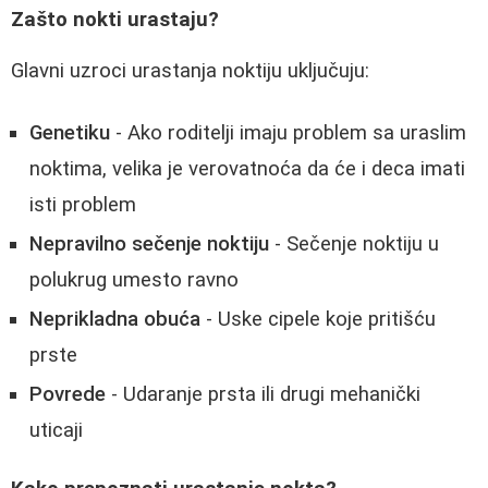
Zašto nokti urastaju?
Glavni uzroci urastanja noktiju uključuju:
Genetiku
- Ako roditelji imaju problem sa uraslim
noktima, velika je verovatnoća da će i deca imati
isti problem
Nepravilno sečenje noktiju
- Sečenje noktiju u
polukrug umesto ravno
Neprikladna obuća
- Uske cipele koje pritišću
prste
Povrede
- Udaranje prsta ili drugi mehanički
uticaji