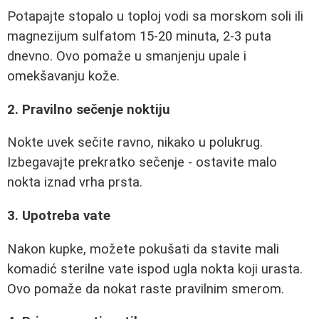
Potapajte stopalo u toploj vodi sa morskom soli ili
magnezijum sulfatom 15-20 minuta, 2-3 puta
dnevno. Ovo pomaže u smanjenju upale i
omekšavanju kože.
2. Pravilno sečenje noktiju
Nokte uvek sečite ravno, nikako u polukrug.
Izbegavajte prekratko sečenje - ostavite malo
nokta iznad vrha prsta.
3. Upotreba vate
Nakon kupke, možete pokušati da stavite mali
komadić sterilne vate ispod ugla nokta koji urasta.
Ovo pomaže da nokat raste pravilnim smerom.