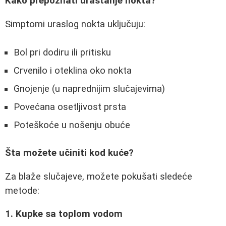
Kako prepoznati urastanje nokta?
Simptomi uraslog nokta uključuju:
Bol pri dodiru ili pritisku
Crvenilo i oteklina oko nokta
Gnojenje (u naprednijim slučajevima)
Povećana osetljivost prsta
Poteškoće u nošenju obuće
Šta možete učiniti kod kuće?
Za blaže slučajeve, možete pokušati sledeće
metode:
1. Kupke sa toplom vodom