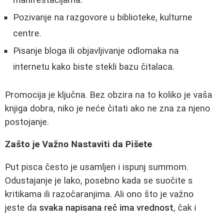
manifestacijama.
Pozivanje na razgovore u biblioteke, kulturne
centre.
Pisanje bloga ili objavljivanje odlomaka na
internetu kako biste stekli bazu čitalaca.
Promocija je ključna. Bez obzira na to koliko je vaša
knjiga dobra, niko je neće čitati ako ne zna za njeno
postojanje.
Zašto je Važno Nastaviti da Pišete
Put pisca često je usamljen i ispunj summom.
Odustajanje je lako, posebno kada se suočite s
kritikama ili razočaranjima. Ali ono što je važno
jeste da
svaka napisana reč ima vrednost
, čak i