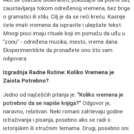
zaustavljanja tokom određenog vremena, bez brige
o gramatici ili stilu. Cilj je da se reči kreću. Kasnije
ćete imati vremena da ispravite i ulepšate tekst.
Mnogi pisci imaju rituale koji im pomažu da uđu u
"zonu" - određena muzika, mesto, vreme dana.
Eksperimentišite da pronađete ono što vam
odgovara.
Izgradnja Radne Rutine: Koliko Vremena je
Zaista Potrebno?
Jedno od najčešćih pitanja je:
"Koliko vremena je
potrebno da se napiše knjiga?"
Odgovor je,
naravno, relativan. Neki romani zahtevaju godine
istraživanja i pisanja, posebno ako se radi o
istorijskim ili stručnim temama. Drugi, posebno oni