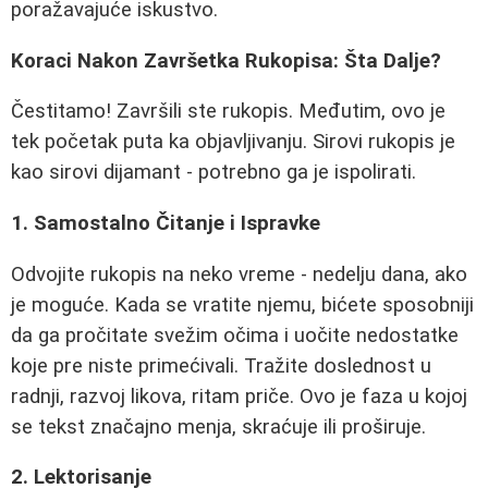
poražavajuće iskustvo.
Koraci Nakon Završetka Rukopisa: Šta Dalje?
Čestitamo! Završili ste rukopis. Međutim, ovo je
tek početak puta ka objavljivanju. Sirovi rukopis je
kao sirovi dijamant - potrebno ga je ispolirati.
1. Samostalno Čitanje i Ispravke
Odvojite rukopis na neko vreme - nedelju dana, ako
je moguće. Kada se vratite njemu, bićete sposobniji
da ga pročitate svežim očima i uočite nedostatke
koje pre niste primećivali. Tražite doslednost u
radnji, razvoj likova, ritam priče. Ovo je faza u kojoj
se tekst značajno menja, skraćuje ili proširuje.
2. Lektorisanje