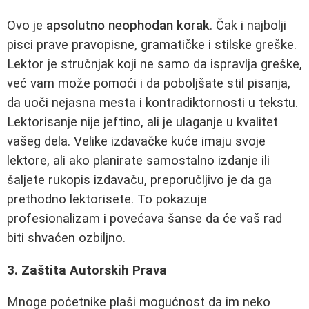
Ovo je
apsolutno neophodan korak
. Čak i najbolji
pisci prave pravopisne, gramatičke i stilske greške.
Lektor je stručnjak koji ne samo da ispravlja greške,
već vam može pomoći i da poboljšate stil pisanja,
da uoči nejasna mesta i kontradiktornosti u tekstu.
Lektorisanje nije jeftino, ali je ulaganje u kvalitet
vašeg dela. Velike izdavačke kuće imaju svoje
lektore, ali ako planirate samostalno izdanje ili
šaljete rukopis izdavaču, preporučljivo je da ga
prethodno lektorisete. To pokazuje
profesionalizam i povećava šanse da će vaš rad
biti shvaćen ozbiljno.
3. Zaštita Autorskih Prava
Mnoge poćetnike plaši mogućnost da im neko