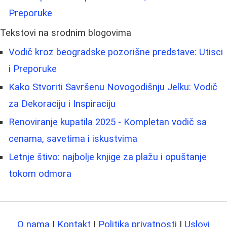
Preporuke
Tekstovi na srodnim blogovima
Vodič kroz beogradske pozorišne predstave: Utisci
i Preporuke
Kako Stvoriti Savršenu Novogodišnju Jelku: Vodič
za Dekoraciju i Inspiraciju
Renoviranje kupatila 2025 - Kompletan vodič sa
cenama, savetima i iskustvima
Letnje štivo: najbolje knjige za plažu i opuštanje
tokom odmora
O nama
|
Kontakt
|
Politika privatnosti
|
Uslovi