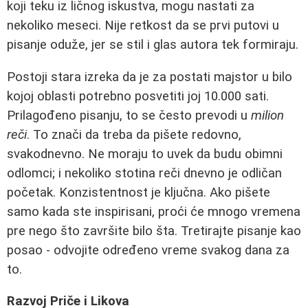
koji teku iz ličnog iskustva, mogu nastati za
nekoliko meseci. Nije retkost da se prvi putovi u
pisanje oduže, jer se stil i glas autora tek formiraju.
Postoji stara izreka da je za postati majstor u bilo
kojoj oblasti potrebno posvetiti joj 10.000 sati.
Prilagođeno pisanju, to se često prevodi u
milion
reči
. To znači da treba da pišete redovno,
svakodnevno. Ne moraju to uvek da budu obimni
odlomci; i nekoliko stotina reči dnevno je odličan
početak. Konzistentnost je ključna. Ako pišete
samo kada ste inspirisani, proći će mnogo vremena
pre nego što završite bilo šta. Tretirajte pisanje kao
posao - odvojite određeno vreme svakog dana za
to.
Razvoj Priče i Likova