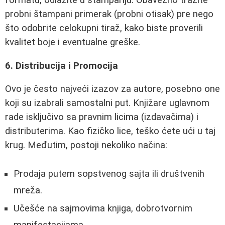
formatu, odlazite u štampariju. Obavezno tražite
probni štampani primerak (probni otisak) pre nego
što odobrite celokupni tiraž, kako biste proverili
kvalitet boje i eventualne greške.
6. Distribucija i Promocija
Ovo je često najveći izazov za autore, posebno one
koji su izabrali samostalni put. Knjižare uglavnom
rade isključivo sa pravnim licima (izdavačima) i
distributerima. Kao fizičko lice, teško ćete ući u taj
krug. Međutim, postoji nekoliko načina:
Prodaja putem sopstvenog sajta ili društvenih
mreža.
Učešće na sajmovima knjiga, dobrotvornim