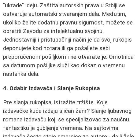
"ukrade" ideju. Zaštita autorskih prava u Srbiji se
ostvaruje automatski stvaranjem dela. Međutim,
ukoliko želite dodatnu pravnu sigurnost, možete se
obratiti Zavodu za intelektualnu svojinu.
Jednostavniji i pristupačniji način je da svoj rukopis
deponujete kod notara ili ga pošaljete sebi
preporučenom pošiljkom i
ne otvarate je
. Omotnica
sa datumom pošiljke služi kao dokaz o vremenu
nastanka dela.
4. Odabir Izdavača i Slanje Rukopisa
Pre slanja rukopisa, istražite tržište. Koje
izdavačke kuće izdaju sličan žanr? Slanje ljubavnog
romana izdavaču koji se specijalizovao za naučnu
fantastiku je gubljenje vremena. Na sajtovima
izdavača često stoje smernice za autore - da li žele