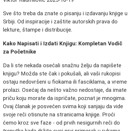
Sve što treba da znate o pisanju i izdavanju knjige u
Srbiji. Od inspiracije i zaštite autorskih prava do
lekture, štampe i distribucije.
Kako Napisati i Izdati Knjigu: Kompletan Vodič
za Početnike
Da li ste nekada osećali snažnu želju da napišete
knjigu? Možda ste čak i pokušali, ali vaši rukopisi
ostaju nedovršeni u fiokama ili fasciklama, a vreme
prolazi. Osećaj da nešto važno nedostaje, da imate
priču koju morate da ispričate, poznat je mnogima.
Ovaj članak je posvećen svima koji sanjaju da vide
svoje reči otisnute na stranicama knjige. Proći
ćemo kroz sve faze - od prvih nesigurnih reči do
trenutka kada držite svoj prvi primerak u rukama.