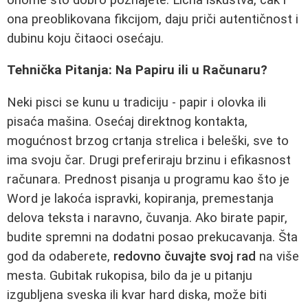
ona preoblikovana fikcijom, daju priči autentičnost i
dubinu koju čitaoci osećaju.
Tehnička Pitanja: Na Papiru ili u Računaru?
Neki pisci se kunu u tradiciju - papir i olovka ili
pisaća mašina. Osećaj direktnog kontakta,
mogućnost brzog crtanja strelica i beleški, sve to
ima svoju čar. Drugi preferiraju brzinu i efikasnost
računara. Prednost pisanja u programu kao što je
Word je lakoća ispravki, kopiranja, premestanja
delova teksta i naravno, čuvanja. Ako birate papir,
budite spremni na dodatni posao prekucavanja. Šta
god da odaberete,
redovno čuvajte svoj rad
na više
mesta. Gubitak rukopisa, bilo da je u pitanju
izgubljena sveska ili kvar hard diska, može biti