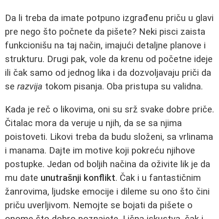
Da li treba da imate potpuno izgrađenu priču u glavi
pre nego što počnete da pišete? Neki pisci zaista
funkcionišu na taj način, imajući detaljne planove i
strukturu. Drugi pak, vole da krenu od početne ideje
ili čak samo od jednog lika i da dozvoljavaju priči da
se
razvija
tokom pisanja. Oba pristupa su validna.
Kada je reč o likovima, oni su srž svake dobre priče.
Čitalac mora da veruje u njih, da se sa njima
poistoveti. Likovi treba da budu složeni, sa vrlinama
i manama. Dajte im motive koji pokreću njihove
postupke. Jedan od boljih načina da oživite lik je da
mu date
unutrašnji konflikt
. Čak i u fantastičnim
žanrovima, ljudske emocije i dileme su ono što čini
priču uverljivom. Nemojte se bojati da pišete o
onome što dobro poznajete. Lična iskustva, čak i