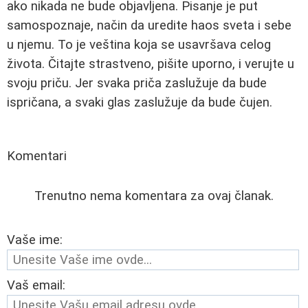
ako nikada ne bude objavljena. Pisanje je put
samospoznaje, način da uredite haos sveta i sebe
u njemu. To je veština koja se usavršava celog
života. Čitajte strastveno, pišite uporno, i verujte u
svoju priču. Jer svaka priča zaslužuje da bude
ispričana, a svaki glas zaslužuje da bude čujen.
Komentari
Trenutno nema komentara za ovaj članak.
Vaše ime:
Vaš email: