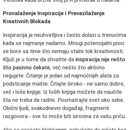
Pronalaženje Inspiracije i Prevazilaženje
Kreativnih Blokada
Inspiracija je neuhvatljiva i često dolazi u trenucima
kada se najmanje nadamo. Mnogi potencijalni pisci
se bore sa time što nemaju stalni tok kreativnosti.
Ključ je u tome da shvatite da
inspiracija nije nešto
što pasivno čekate
, već nešto što aktivno
negujete. Čitanje je jedan od najmoćnijih alata za
podsticanje mašte. Čitajte široko - ne samo dobre,
već i loše knjige. Iz loših knjiga možete da naučite
šta
ne
treba da radite. Posmatrajte svet oko sebe.
Obični ljudi, svakodnevni događaji, fragmenti
razgovora - sve to može biti sirovina za vašu priču.
Ako se osećate blokiranim, pokušajte da pišete bez