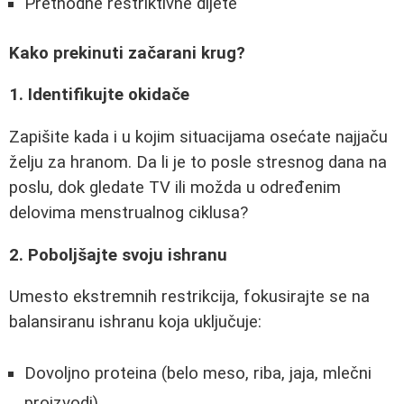
Prethodne restriktivne dijete
Kako prekinuti začarani krug?
1. Identifikujte okidače
Zapišite kada i u kojim situacijama osećate najjaču
želju za hranom. Da li je to posle stresnog dana na
poslu, dok gledate TV ili možda u određenim
delovima menstrualnog ciklusa?
2. Poboljšajte svoju ishranu
Umesto ekstremnih restrikcija, fokusirajte se na
balansiranu ishranu koja uključuje:
Dovoljno proteina (belo meso, riba, jaja, mlečni
proizvodi)