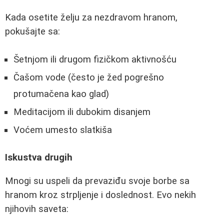
Kada osetite želju za nezdravom hranom,
pokušajte sa:
Šetnjom ili drugom fizičkom aktivnošću
Čašom vode (često je žed pogrešno
protumačena kao glad)
Meditacijom ili dubokim disanjem
Voćem umesto slatkiša
Iskustva drugih
Mnogi su uspeli da prevaziđu svoje borbe sa
hranom kroz strpljenje i doslednost. Evo nekih
njihovih saveta: