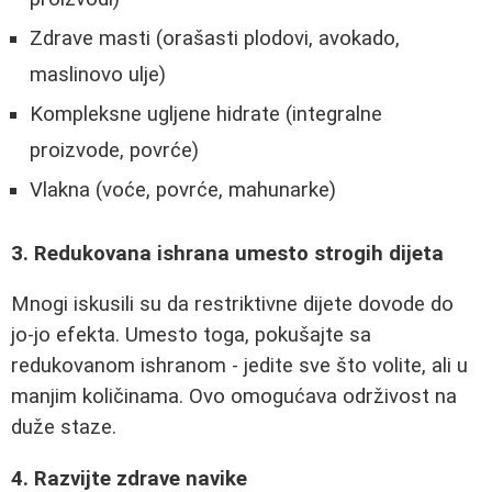
Zdrave masti (orašasti plodovi, avokado,
maslinovo ulje)
Kompleksne ugljene hidrate (integralne
proizvode, povrće)
Vlakna (voće, povrće, mahunarke)
3. Redukovana ishrana umesto strogih dijeta
Mnogi iskusili su da restriktivne dijete dovode do
jo-jo efekta. Umesto toga, pokušajte sa
redukovanom ishranom - jedite sve što volite, ali u
manjim količinama. Ovo omogućava održivost na
duže staze.
4. Razvijte zdrave navike