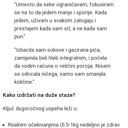
"Umesto da sebe ograničavam, fokusiram
se na to da jedem manje i sporije. Kada
jedem, uživam u svakom zalogaju i
prestajem kada sam sit, a ne kada sam
pun."
"Izbacila sam sokove i gazirana pića,
zamijenila beli hleb integralnim, i počela
da vodim računa o veličini porcija. Nisam
se odricala ničega, samo sam smanjila
količine."
Kako izdržati na duže staze?
Ključ dugoročnog uspeha leži u:
Realnim očekivanjima (0.5-1kg nedeljno je zdrav