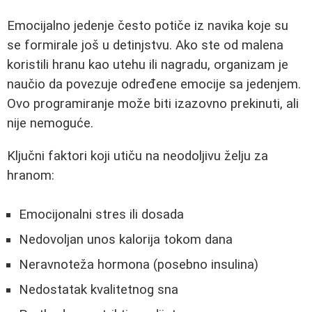
Emocijalno jedenje često potiče iz navika koje su
se formirale još u detinjstvu. Ako ste od malena
koristili hranu kao utehu ili nagradu, organizam je
naučio da povezuje određene emocije sa jedenjem.
Ovo programiranje može biti izazovno prekinuti, ali
nije nemoguće.
Ključni faktori koji utiču na neodoljivu želju za
hranom:
Emocijonalni stres ili dosada
Nedovoljan unos kalorija tokom dana
Neravnoteža hormona (posebno insulina)
Nedostatak kvalitetnog sna