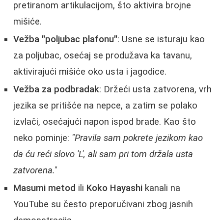
pretiranom artikulacijom, što aktivira brojne
mišiće.
Vežba "poljubac plafonu"
: Usne se isturaju kao
za poljubac, osećaj se produžava ka tavanu,
aktivirajući mišiće oko usta i jagodice.
Vežba za podbradak
: Držeći usta zatvorena, vrh
jezika se pritišće na nepce, a zatim se polako
izvlači, osećajući napon ispod brade. Kao što
neko pominje:
"Pravila sam pokrete jezikom kao
da ću reći slovo 'L', ali sam pri tom držala usta
zatvorena."
Masumi metod
ili
Koko Hayashi
kanali na
YouTube su često preporučivani zbog jasnih