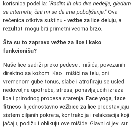
korisnica podelila:
"Radim ih oko dve nedelje, gledam
sa interneta, čini mi se da ima poboljšanja."
Ova
rečenica otkriva suštinu -
vežbe za lice deluju
, a
rezultati mogu biti primetni veoma brzo.
Šta su to zapravo vežbe za lice i kako
funkcionišu?
Naše lice sadrži preko pedeset mišića, povezanih
direktno sa kožom. Kao i mišići na telu, oni
vremenom gube tonus, slabe i atrofiraju se usled
nedovoljne upotrebe, stresa, ponavljajućih izraza
lica i prirodnog procesa starenja.
Face yoga
,
face
fitness
ili jednostavno
vežbice za lice
predstavljaju
sistem ciljanih pokreta, kontrakcija i relaksacija koji
jačaju, podižu i oblikuju ove mišiće. Glavni ciljevi su: