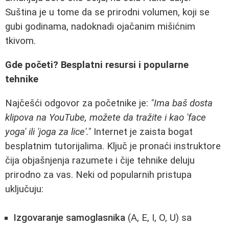
Suština je u tome da se prirodni volumen, koji se
gubi godinama, nadoknadi ojačanim mišićnim
tkivom.
Gde početi? Besplatni resursi i popularne
tehnike
Najčešći odgovor za početnike je:
"Ima baš dosta
klipova na YouTube, možete da tražite i kao 'face
yoga' ili 'joga za lice'."
Internet je zaista bogat
besplatnim tutorijalima. Ključ je pronaći instruktore
čija objašnjenja razumete i čije tehnike deluju
prirodno za vas. Neki od popularnih pristupa
uključuju:
Izgovaranje samoglasnika
(A, E, I, O, U) sa