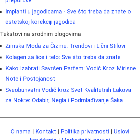
preporuke
Implanti u jagodicama - Sve što treba da znate o
estetskoj korekciji jagodica
Tekstovi na srodnim blogovima
Zimska Moda za Čizme: Trendovi i Lični Stilovi
Kolagen za lice i telo: Sve što treba da znate
Kako Izabrati Savršen Parfem: Vodič Kroz Mirisne
Note i Postojanost
Sveobuhvatni Vodič kroz Svet Kvalitetnih Lakova
za Nokte: Odabir, Negla i Podmlađivanje Šaka
O nama
|
Kontakt
|
Politika privatnosti
|
Uslovi