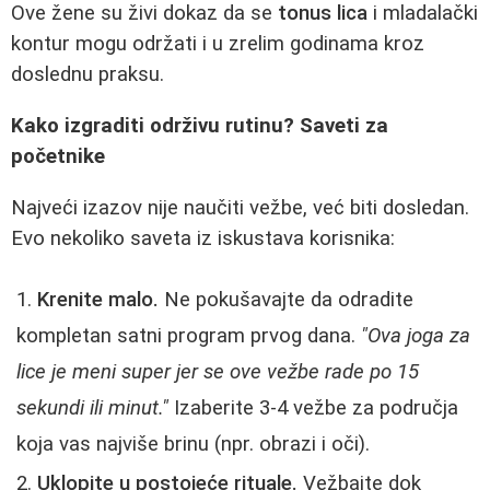
Ove žene su živi dokaz da se
tonus lica
i mladalački
kontur mogu održati i u zrelim godinama kroz
doslednu praksu.
Kako izgraditi održivu rutinu? Saveti za
početnike
Najveći izazov nije naučiti vežbe, već biti dosledan.
Evo nekoliko saveta iz iskustava korisnika:
Krenite malo.
Ne pokušavajte da odradite
kompletan satni program prvog dana.
"Ova joga za
lice je meni super jer se ove vežbe rade po 15
sekundi ili minut."
Izaberite 3-4 vežbe za područja
koja vas najviše brinu (npr. obrazi i oči).
Uklopite u postojeće rituale.
Vežbajte dok