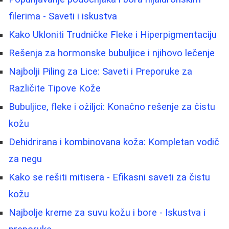
filerima - Saveti i iskustva
Kako Ukloniti Trudničke Fleke i Hiperpigmentaciju
Rešenja za hormonske bubuljice i njihovo lečenje
Najbolji Piling za Lice: Saveti i Preporuke za
Različite Tipove Kože
Bubuljice, fleke i ožiljci: Konačno rešenje za čistu
kožu
Dehidrirana i kombinovana koža: Kompletan vodič
za negu
Kako se rešiti mitisera - Efikasni saveti za čistu
kožu
Najbolje kreme za suvu kožu i bore - Iskustva i