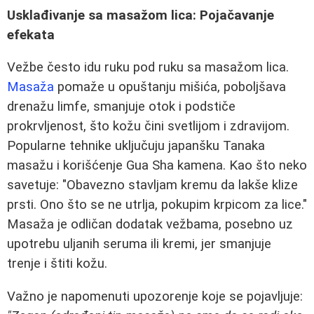
Usklađivanje sa masažom lica: Pojačavanje
efekata
Vežbe često idu ruku pod ruku sa masažom lica.
Masaža
pomaže u opuštanju mišića, poboljšava
drenažu limfe, smanjuje otok i podstiče
prokrvljenost, što kožu čini svetlijom i zdravijom.
Popularne tehnike uključuju japanšku Tanaka
masažu i korišćenje Gua Sha kamena. Kao što neko
savetuje: "Obavezno stavljam kremu da lakše klize
prsti. Ono što se ne utrlja, pokupim krpicom za lice."
Masaža je odličan dodatak vežbama, posebno uz
upotrebu uljanih seruma ili kremi, jer smanjuje
trenje i štiti kožu.
Važno je napomenuti upozorenje koje se pojavljuje: