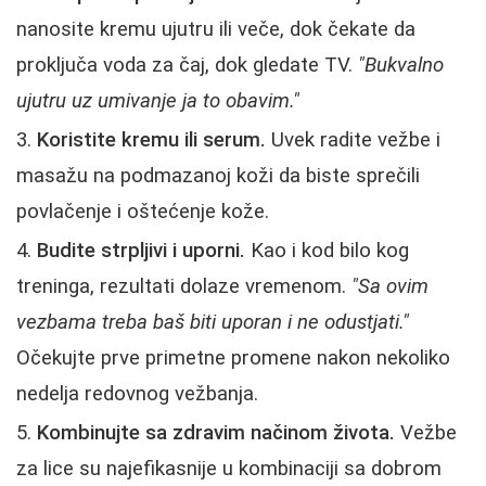
nanosite kremu ujutru ili veče, dok čekate da
proključa voda za čaj, dok gledate TV.
"Bukvalno
ujutru uz umivanje ja to obavim."
Koristite kremu ili serum.
Uvek radite vežbe i
masažu na podmazanoj koži da biste sprečili
povlačenje i oštećenje kože.
Budite strpljivi i uporni.
Kao i kod bilo kog
treninga, rezultati dolaze vremenom.
"Sa ovim
vezbama treba baš biti uporan i ne odustjati."
Očekujte prve primetne promene nakon nekoliko
nedelja redovnog vežbanja.
Kombinujte sa zdravim načinom života.
Vežbe
za lice su najefikasnije u kombinaciji sa dobrom