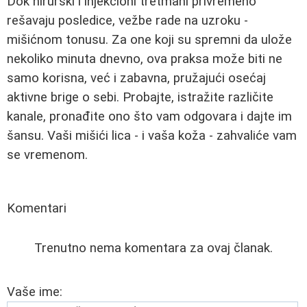
Dok hirurški i injekcioni tretmani privremeno
rešavaju posledice, vežbe rade na uzroku -
mišićnom tonusu. Za one koji su spremni da ulože
nekoliko minuta dnevno, ova praksa može biti ne
samo korisna, već i zabavna, pružajući osećaj
aktivne brige o sebi. Probajte, istražite različite
kanale, pronađite ono što vam odgovara i dajte im
šansu. Vaši mišići lica - i vaša koža - zahvaliće vam
se vremenom.
Komentari
Trenutno nema komentara za ovaj članak.
Vaše ime: