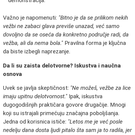
demonstracija.
Važno je napomenuti:
"Bitno je da se prilikom nekih
vežbi ne zabaci glava previše unazad, već samo
dovoljno da se oseća da konkretno područje radi, da
vežba, ali da nema bola."
Pravilna forma je ključna
da biste izbegli naprezanje.
Da li su zaista delotvorne? Iskustva i naučna
osnova
Uvek se javlja skeptičnost:
"Ne možeš, vežbe za lice
imaju upitnu delotvornost."
Ipak, iskustva
dugogodišnjih praktičara govore drugačije. Mnogi
koji su istrajali primećuju značajna poboljšanja.
Jedna od korisnica ističe:
"Letos me je već posle
nedelju dana dosta ljudi pitalo šta sam ja to radila, jer