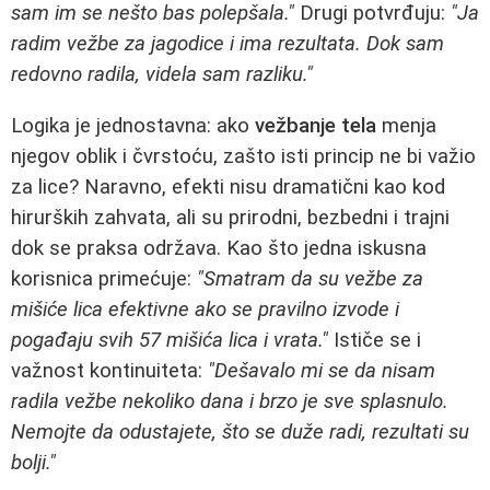
sam im se nešto bas polepšala."
Drugi potvrđuju:
"Ja
radim vežbe za jagodice i ima rezultata. Dok sam
redovno radila, videla sam razliku."
Logika je jednostavna: ako
vežbanje tela
menja
njegov oblik i čvrstoću, zašto isti princip ne bi važio
za lice? Naravno, efekti nisu dramatični kao kod
hirurških zahvata, ali su prirodni, bezbedni i trajni
dok se praksa održava. Kao što jedna iskusna
korisnica primećuje:
"Smatram da su vežbe za
mišiće lica efektivne ako se pravilno izvode i
pogađaju svih 57 mišića lica i vrata."
Ističe se i
važnost kontinuiteta:
"Dešavalo mi se da nisam
radila vežbe nekoliko dana i brzo je sve splasnulo.
Nemojte da odustajete, što se duže radi, rezultati su
bolji."