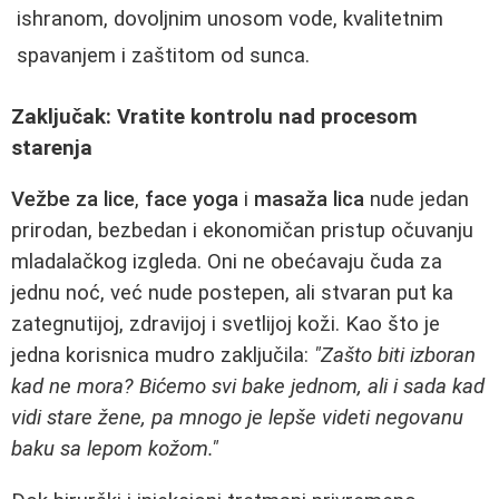
ishranom, dovoljnim unosom vode, kvalitetnim
spavanjem i zaštitom od sunca.
Zaključak: Vratite kontrolu nad procesom
starenja
Vežbe za lice
,
face yoga
i
masaža lica
nude jedan
prirodan, bezbedan i ekonomičan pristup očuvanju
mladalačkog izgleda. Oni ne obećavaju čuda za
jednu noć, već nude postepen, ali stvaran put ka
zategnutijoj, zdravijoj i svetlijoj koži. Kao što je
jedna korisnica mudro zaključila:
"Zašto biti izboran
kad ne mora? Bićemo svi bake jednom, ali i sada kad
vidi stare žene, pa mnogo je lepše videti negovanu
baku sa lepom kožom."