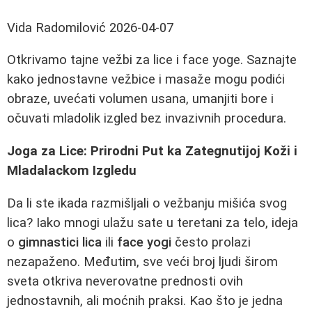
Vida Radomilović
2026-04-07
Otkrivamo tajne vežbi za lice i face yoge. Saznajte
kako jednostavne vežbice i masaže mogu podići
obraze, uvećati volumen usana, umanjiti bore i
očuvati mladolik izgled bez invazivnih procedura.
Joga za Lice: Prirodni Put ka Zategnutijoj Koži i
Mladalackom Izgledu
Da li ste ikada razmišljali o vežbanju mišića svog
lica? Iako mnogi ulažu sate u teretani za telo, ideja
o
gimnastici lica
ili
face yogi
često prolazi
nezapaženo. Međutim, sve veći broj ljudi širom
sveta otkriva neverovatne prednosti ovih
jednostavnih, ali moćnih praksi. Kao što je jedna