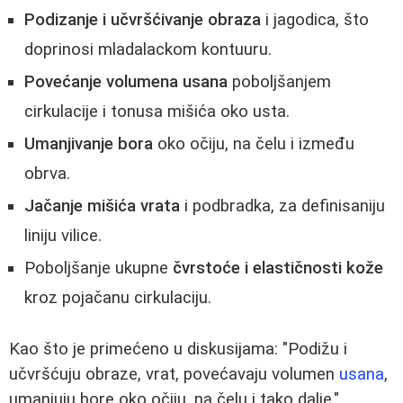
Podizanje i učvršćivanje obraza
i jagodica, što
doprinosi mladalackom kontuuru.
Povećanje volumena usana
poboljšanjem
cirkulacije i tonusa mišića oko usta.
Umanjivanje bora
oko očiju, na čelu i između
obrva.
Jačanje mišića vrata
i podbradka, za definisaniju
liniju vilice.
Poboljšanje ukupne
čvrstoće i elastičnosti kože
kroz pojačanu cirkulaciju.
Kao što je primećeno u diskusijama: "Podižu i
učvršćuju obraze, vrat, povećavaju volumen
usana
,
umanjuju bore oko očiju, na čelu i tako dalje."