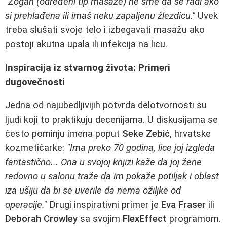
"Zogan (određeni tip masaže) ne sme da se radi ako
si prehlađena ili imaš neku zapaljenu žlezdicu."
Uvek
treba slušati svoje telo i izbegavati masažu ako
postoji akutna upala ili infekcija na licu.
Inspiracija iz stvarnog života: Primeri
dugovečnosti
Jedna od najubedljivijih potvrda delotvornosti su
ljudi koji to praktikuju decenijama. U diskusijama se
često pominju imena poput
Seke Zebić
, hrvatske
kozmetičarke:
"Ima preko 70 godina, lice joj izgleda
fantastično... Ona u svojoj knjizi kaže da joj žene
redovno u salonu traže da im pokaže potiljak i oblast
iza ušiju da bi se uverile da nema ožiljke od
operacije."
Drugi inspirativni primer je
Eva Fraser
ili
Deborah Crowley
sa svojim
FlexEffect
programom.