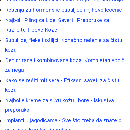
Rešenja za hormonske bubuljice i njihovo lečenje
Najbolji Piling za Lice: Saveti i Preporuke za
Različite Tipove Kože
Bubuljice, fleke i ožiljci: Konačno rešenje za čistu
kožu
Dehidrirana i kombinovana koža: Kompletan vodič
za negu
Kako se rešiti mitisera - Efikasni saveti za čistu
kožu
Najbolje kreme za suvu kožu i bore - Iskustva i
preporuke
Implanti u jagodicama - Sve što treba da znate o