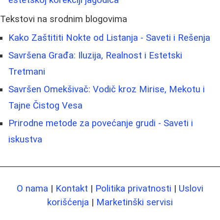
estetskoj korekciji jagodica
Tekstovi na srodnim blogovima
Kako Zaštititi Nokte od Listanja - Saveti i Rešenja
Savršena Građa: Iluzija, Realnost i Estetski
Tretmani
Savršen Omekšivač: Vodič kroz Mirise, Mekotu i
Tajne Čistog Vesa
Prirodne metode za povećanje grudi - Saveti i
iskustva
O nama
|
Kontakt
|
Politika privatnosti
|
Uslovi
korišćenja
|
Marketinški servisi