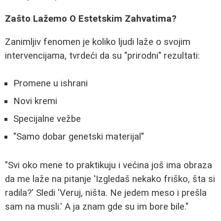
Zašto Lažemo O Estetskim Zahvatima?
Zanimljiv fenomen je koliko ljudi laže o svojim
intervencijama, tvrdeći da su "prirodni" rezultati:
Promene u ishrani
Novi kremi
Specijalne vežbe
"Samo dobar genetski materijal"
"Svi oko mene to praktikuju i većina još ima obraza
da me laže na pitanje 'Izgledaš nekako friško, šta si
radila?' Sledi 'Veruj, ništa. Ne jedem meso i prešla
sam na musli.' A ja znam gde su im bore bile."