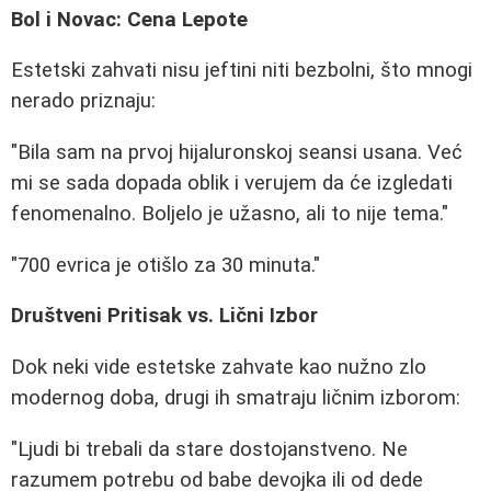
Bol i Novac: Cena Lepote
Estetski zahvati nisu jeftini niti bezbolni, što mnogi
nerado priznaju:
"Bila sam na prvoj hijaluronskoj seansi usana. Već
mi se sada dopada oblik i verujem da će izgledati
fenomenalno. Boljelo je užasno, ali to nije tema."
"700 evrica je otišlo za 30 minuta."
Društveni Pritisak vs. Lični Izbor
Dok neki vide estetske zahvate kao nužno zlo
modernog doba, drugi ih smatraju ličnim izborom:
"Ljudi bi trebali da stare dostojanstveno. Ne
razumem potrebu od babe devojka ili od dede