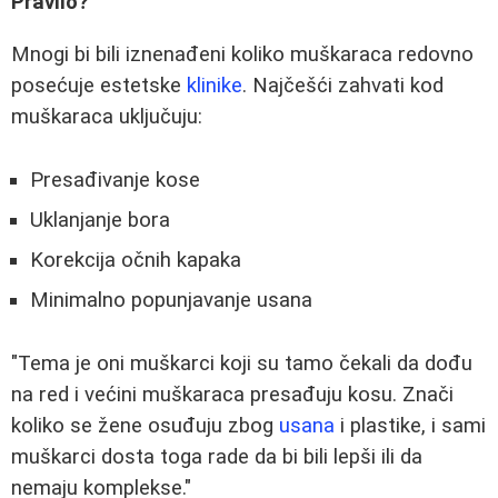
Pravilo?
Mnogi bi bili iznenađeni koliko muškaraca redovno
posećuje estetske
klinike
. Najčešći zahvati kod
muškaraca uključuju:
Presađivanje kose
Uklanjanje bora
Korekcija očnih kapaka
Minimalno popunjavanje usana
"Tema je oni muškarci koji su tamo čekali da dođu
na red i većini muškaraca presađuju kosu. Znači
koliko se žene osuđuju zbog
usana
i plastike, i sami
muškarci dosta toga rade da bi bili lepši ili da
nemaju komplekse."