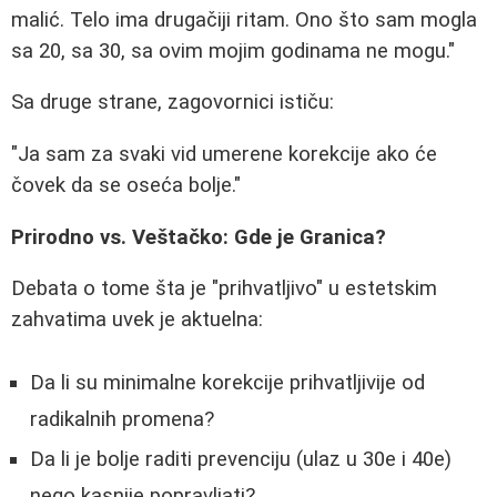
malić. Telo ima drugačiji ritam. Ono što sam mogla
sa 20, sa 30, sa ovim mojim godinama ne mogu."
Sa druge strane, zagovornici ističu:
"Ja sam za svaki vid umerene korekcije ako će
čovek da se oseća bolje."
Prirodno vs. Veštačko: Gde je Granica?
Debata o tome šta je "prihvatljivo" u estetskim
zahvatima uvek je aktuelna:
Da li su minimalne korekcije prihvatljivije od
radikalnih promena?
Da li je bolje raditi prevenciju (ulaz u 30e i 40e)
nego kasnije popravljati?