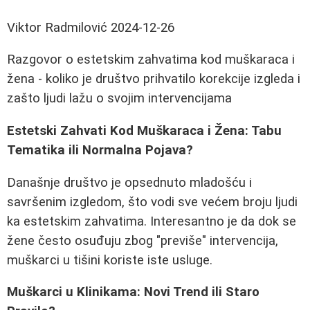
Viktor Radmilović
2024-12-26
Razgovor o estetskim zahvatima kod muškaraca i
žena - koliko je društvo prihvatilo korekcije izgleda i
zašto ljudi lažu o svojim intervencijama
Estetski Zahvati Kod Muškaraca i Žena: Tabu
Tematika ili Normalna Pojava?
Današnje društvo je opsednuto mladošću i
savršenim izgledom, što vodi sve većem broju ljudi
ka estetskim zahvatima. Interesantno je da dok se
žene često osuđuju zbog "previše" intervencija,
muškarci u tišini koriste iste usluge.
Muškarci u Klinikama: Novi Trend ili Staro