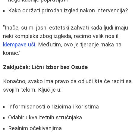
Kako održati prirodan izgled nakon intervencija?
"Inače, su mi jasni estetski zahvati kada ljudi imaju
neki kompleks zbog izgleda, recimo velik nos ili
klempave uši
. Međutim, ovo je tjeranje maka na
konac."
Zaključak: Lični Izbor bez Osude
Konačno, svako ima pravo da odluči šta će raditi sa
svojim telom. Ključ je u:
Informisanosti o rizicima i koristima
Odabiru kvalitetnih stručnjaka
Realnim očekivanjima