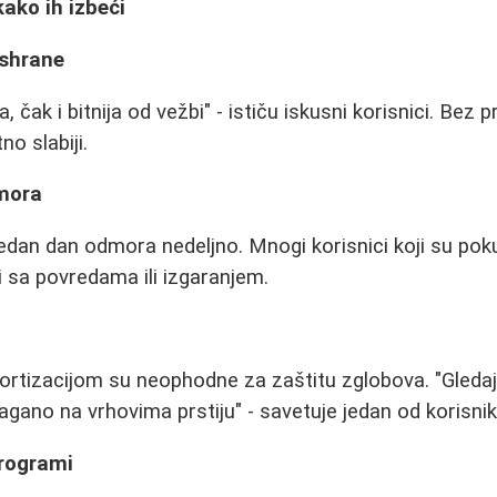
kako ih izbeći
ishrane
a, čak i bitnija od vežbi" - ističu iskusni korisnici. Bez p
no slabiji.
mora
dan dan odmora nedeljno. Mnogi korisnici koji su pok
i sa povredama ili izgaranjem.
rtizacijom su neophodne za zaštitu zglobova. "Gledaj
lagano na vrhovima prstiju" - savetuje jedan od korisnik
programi