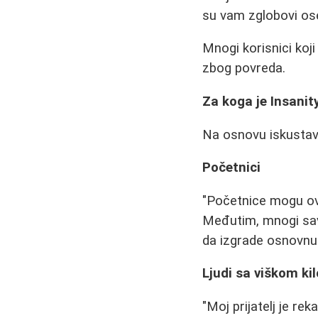
su vam zglobovi osetl
Mnogi korisnici koj
zbog povreda.
Za koga je Insani
Na osnovu iskustava
Početnici
"Početnice mogu ovo
Međutim, mnogi sav
da izgrade osnovnu 
Ljudi sa viškom k
"Moj prijatelj je re