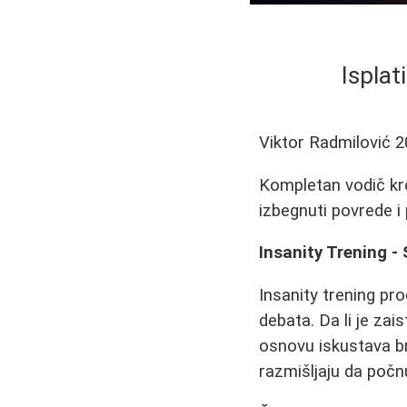
Isplat
Viktor Radmilović
2
Kompletan vodič kro
izbegnuti povrede i
Insanity Trening -
Insanity trening pr
debata. Da li je za
osnovu iskustava bro
razmišljaju da poč