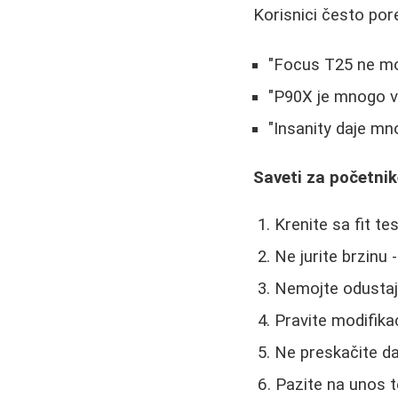
Korisnici često po
"Focus T25 ne mož
"P90X je mnogo vi
"Insanity daje mn
Saveti za početni
Krenite sa fit t
Ne jurite brzinu 
Nemojte odustaja
Pravite modifika
Ne preskačite d
Pazite na unos t