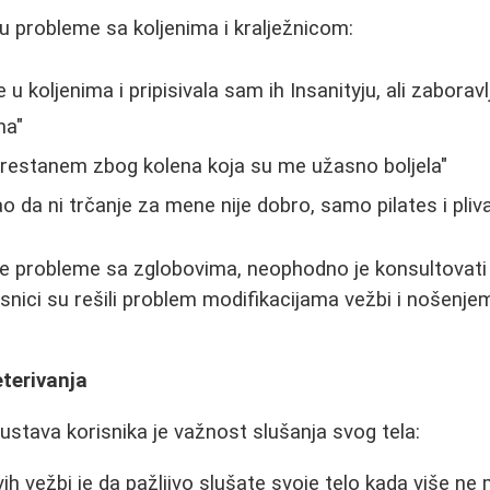
iču probleme sa koljenima i kralježnicom:
 u koljenima i pripisivala sam ih Insanityju, ali zabora
na"
restanem zbog kolena koja su me užasno boljela"
o da ni trčanje za mene nije dobro, samo pilates i pliv
e probleme sa zglobovima, neophodno je konsultovati 
snici su rešili problem modifikacijama vežbi i nošenj
terivanja
skustava korisnika je važnost slušanja svog tela:
ih vežbi je da pažljivo slušate svoje telo kada više ne