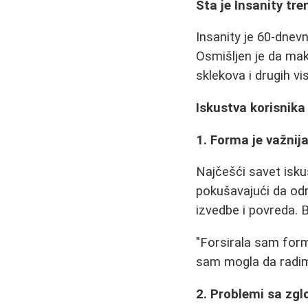
Šta je Insanity tre
Insanity je 60-dnev
Osmišljen je da mak
sklekova i drugih v
Iskustva korisnika
1. Forma je važnij
Najčešći savet isku
pokušavajući da od
izvedbe i povreda. Bo
"Forsirala sam form
sam mogla da radim 
2. Problemi sa zg