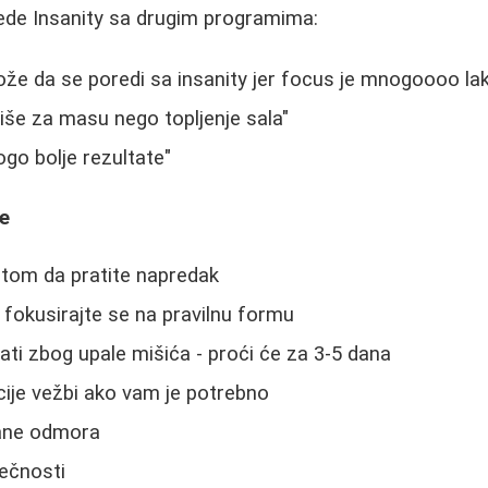
rede Insanity sa drugim programima:
e da se poredi sa insanity jer focus je mnogoooo lak
še za masu nego topljenje sala"
ogo bolje rezultate"
ke
estom da pratite napredak
- fokusirajte se na pravilnu formu
ti zbog upale mišića - proći će za 3-5 dana
cije vežbi ako vam je potrebno
ane odmora
ečnosti