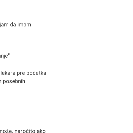
vljam da imam
anje"
lekara pre početka
em posebnih
 može, naročito ako