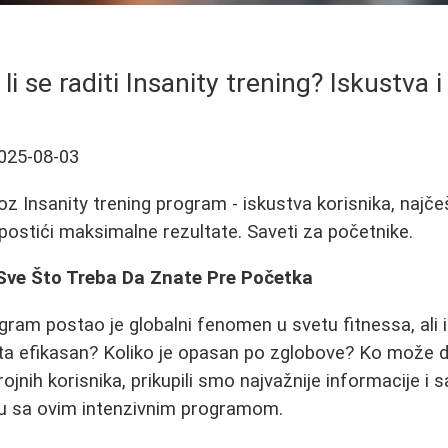
i li se raditi Insanity trening? Iskustva i
025-08-03
z Insanity trening program - iskustva korisnika, najč
 postići maksimalne rezultate. Saveti za početnike.
 Sve Što Treba Da Znate Pre Početka
ogram postao je globalni fenomen u svetu fitnessa, ali 
ista efikasan? Koliko je opasan po zglobove? Ko može 
jnih korisnika, prikupili smo najvažnije informacije i s
nu sa ovim intenzivnim programom.