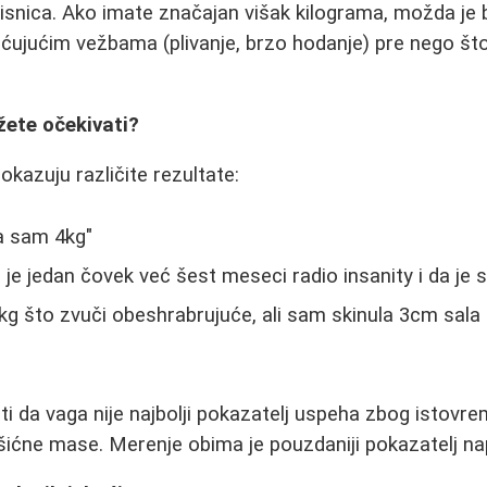
orisnica. Ako imate značajan višak kilograma, možda je 
ćujućim vežbama (plivanje, brzo hodanje) pre nego št
žete očekivati?
okazuju različite rezultate:
a sam 4kg"
 je jedan čovek već šest meseci radio insanity i da je
kg što zvuči obeshrabrujuće, ali sam skinula 3cm sala 
 da vaga nije najbolji pokazatelj uspeha zbog istovr
išićne mase. Merenje obima je pouzdaniji pokazatelj na