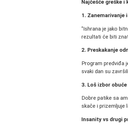
Najčešće greške i 
1. Zanemarivanje 
"Ishrana je jako bitn
rezultati će biti znat
2. Preskakanje od
Program predviđa je
svaki dan su završil
3. Loš izbor obuće
Dobre patike sa amo
skače i prizemljuje 
Insanity vs drugi 