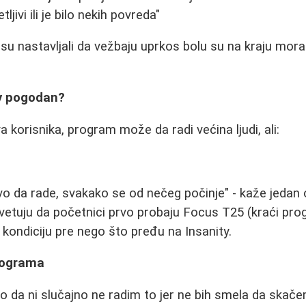
jivi ili je bilo nekih povreda"
i su nastavljali da vežbaju uprkos bolu su na kraju mor
ty pogodan?
 korisnika, program može da radi većina ljudi, ali:
 da rade, svakako se od nečeg počinje" - kaže jedan o
etuju da početnici prvo probaju Focus T25 (kraći pro
kondiciju pre nego što pređu na Insanity.
ilograma
kao da ni slučajno ne radim to jer ne bih smela da skač