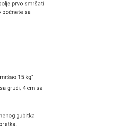
bolje prvo smršati
o počnete sa
 smršao 15 kg"
sa grudi, 4 cm sa
emenog gubitka
pretka.