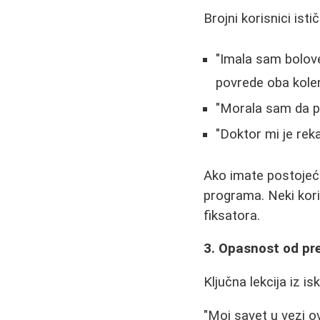
Brojni korisnici ist
"Imala sam bolove
povrede oba kole
"Morala sam da p
"Doktor mi je reka
Ako imate postojeć
programa. Neki kori
fiksatora.
3. Opasnost od pre
Ključna lekcija iz i
"Moj savet u vezi ov