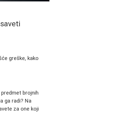
 saveti
ešće greške, kako
i predmet brojnih
da ga radi? Na
avete za one koji