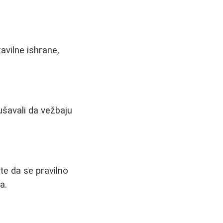
ravilne ishrane,
ušavali da vežbaju
te da se pravilno
a.