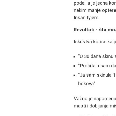
podelila je jedna k
nekim manje optere
Insanityjem.
Rezultati - šta mo
Iskustva korisnika p
"U 30 dana skinul
"Pročitala sam da
"Ja sam skinula 1
bokova"
Važno je napomenuti
masti i dobijanja m