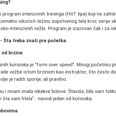
ning?
ni program intenzivnih treninga (HIIT tipa) koji ne zah
simalno iskoristi težinu sopstvenog tela kroz serije s
isoko-intenzivnih vežbi. Program je izazovan čak i za i
 - Šta treba znati pre početka
a od brzine
snih korisnika je "form over speed". Mnogi početnici 
rade vežbe istom brzinom kao instruktor, što često do
lje je raditi sporije, ali pravilno.
u i nisam imala nikakve bolove. Štaviše, bila sam tolik
šta sam htela" - navodi jedan od korisnika.
lobovima