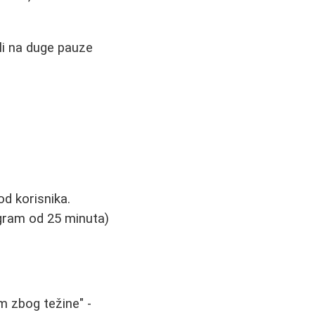
ali na duge pauze
d korisnika.
gram od 25 minuta)
em zbog težine" -