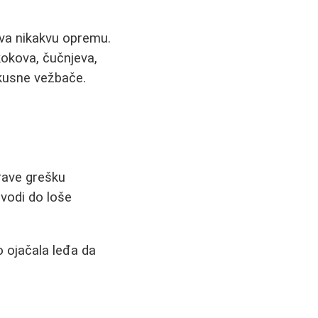
teva nikakvu opremu.
kokova, čučnjeva,
skusne vežbače.
prave grešku
vodi do loše
o ojačala leđa da