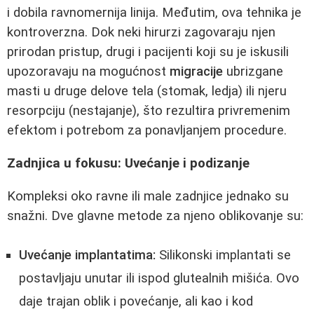
i dobila ravnomernija linija. Međutim, ova tehnika je
kontroverzna. Dok neki hirurzi zagovaraju njen
prirodan pristup, drugi i pacijenti koji su je iskusili
upozoravaju na mogućnost
migracije
ubrizgane
masti u druge delove tela (stomak, ledja) ili njeru
resorpciju (nestajanje), što rezultira privremenim
efektom i potrebom za ponavljanjem procedure.
Zadnjica u fokusu: Uvećanje i podizanje
Kompleksi oko ravne ili male zadnjice jednako su
snažni. Dve glavne metode za njeno oblikovanje su:
Uvećanje implantatima:
Silikonski implantati se
postavljaju unutar ili ispod glutealnih mišića. Ovo
daje trajan oblik i povećanje, ali kao i kod