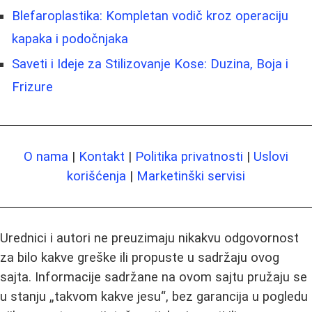
Blefaroplastika: Kompletan vodič kroz operaciju
kapaka i podočnjaka
Saveti i Ideje za Stilizovanje Kose: Duzina, Boja i
Frizure
O nama
|
Kontakt
|
Politika privatnosti
|
Uslovi
korišćenja
|
Marketinški servisi
Urednici i autori ne preuzimaju nikakvu odgovornost
za bilo kakve greške ili propuste u sadržaju ovog
sajta. Informacije sadržane na ovom sajtu pružaju se
u stanju „takvom kakve jesu“, bez garancija u pogledu