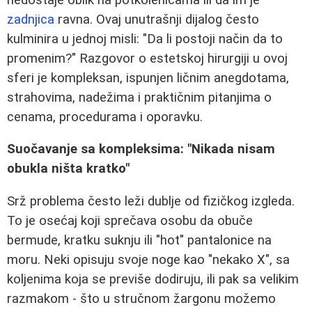
zadnjica
ravna. Ovaj unutrašnji dijalog često
kulminira u jednoj misli: "Da li postoji način da to
promenim?" Razgovor o estetskoj hirurgiji u ovoj
sferi je kompleksan, ispunjen ličnim anegdotama,
strahovima, nadežima i praktičnim pitanjima o
cenama, procedurama i oporavku.
Suočavanje sa kompleksima: "Nikada nisam
obukla ništa kratko"
Srž problema često leži dublje od fizičkog izgleda.
To je osećaj koji sprečava osobu da obuče
bermude, kratku suknju ili "hot" pantalonice na
moru. Neki opisuju svoje noge kao "nekako X", sa
koljenima koja se previše dodiruju, ili pak sa velikim
razmakom - što u stručnom žargonu možemo