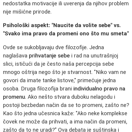
nedostatka motivacije ili uverenja da njihov problem
nije mišićne prirode.
Psihološki aspekt: "Naucite da volite sebe" vs.
"Svako ima pravo da promeni ono što mu smeta"
Ovde se sukobljavaju dve filozofije. Jedna
naglašava
prihvatanje sebe
i rad na unutrašnjoj
slici, ističući da je često naša percepcija sebe
mnogo oštrija nego što je stvarnost. "Niko vam ne
govori da imate tanke listove," primećuje jedna
osoba. Druga filozofija brani
individualno pravo na
promenu
. Ako nešto stvara duboku nelagodu i
postoji bezbedan način da se to promeni, zašto ne?
Kao što jedna učesnica kaže: "Ako neke komplekse
čovek ne može da prihvati, a ima način da promeni,
zašto da to ne uradi?" Ova debata je suštinska i