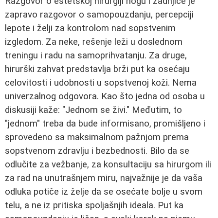
Razgovor o estetskoj hirurgiji nogu i zadnjice je
zapravo razgovor o samopouzdanju, percepciji
lepote i želji za kontrolom nad sopstvenim
izgledom. Za neke, rešenje leži u doslednom
treningu i radu na samoprihvatanju. Za druge,
hirurški zahvat predstavlja brži put ka osećaju
celovitosti i udobnosti u sopstvenoj koži. Nema
univerzalnog odgovora. Kao što jedna od osoba u
diskusiji kaže: "Jednom se živi." Međutim, to
"jednom" treba da bude informisano, promišljeno i
sprovedeno sa maksimalnom pažnjom prema
sopstvenom zdravlju i bezbednosti. Bilo da se
odlučite za vežbanje, za konsultaciju sa hirurgom ili
za rad na unutrašnjem miru, najvažnije je da vaša
odluka potiče iz želje da se osećate bolje u svom
telu, a ne iz pritiska spoljašnjih ideala. Put ka