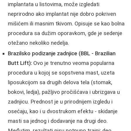
implantata u listovima, može izgledati
neprirodno ako implantat nije dobro pokriven
mišićem ili masnim tkivom. Opisuje se kao bolna
procedura sa dužim oporavkom, gde je sedenje
otežano nekoliko nedelja.
Brazilsko podizanje zadnjice (BBL - Brazilian
Butt Lift):
Ovo je trenutno veoma popularna
procedura u kojoj se sopstvena mast, uzeta
liposukcijom sa drugih delova tela (stomak,
bokovi, ledja), pažljivo pročišćava i ubrizgava u
zadnjicu. Prednost je u prirodnijem izgledu i
osećaju, kao i u dvostrukom efektu - skidanje
masti sa jednog i dodavanje na drugi deo.
Međutim, rezultati nisu potpuno trajni; deo