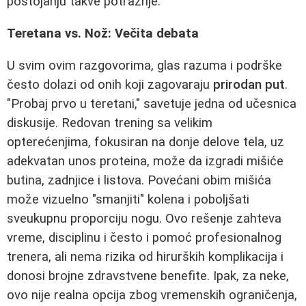
postojanju takve potražnje.
Teretana vs. Nož: Večita debata
U svim ovim razgovorima, glas razuma i podrške
često dolazi od onih koji zagovaraju
prirodan put
.
"Probaj prvo u teretani," savetuje jedna od učesnica
diskusije. Redovan trening sa velikim
opterećenjima, fokusiran na donje delove tela, uz
adekvatan unos proteina, može da izgradi mišiće
butina, zadnjice i listova. Povećani obim mišića
može vizuelno "smanjiti" kolena i poboljšati
sveukupnu proporciju nogu. Ovo rešenje zahteva
vreme, disciplinu i često i pomoć profesionalnog
trenera, ali nema rizika od hirurških komplikacija i
donosi brojne zdravstvene benefite. Ipak, za neke,
ovo nije realna opcija zbog vremenskih ograničenja,