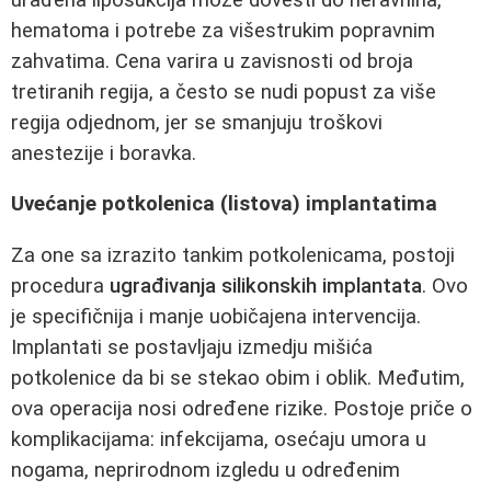
hematoma i potrebe za višestrukim popravnim
zahvatima. Cena varira u zavisnosti od broja
tretiranih regija, a često se nudi popust za više
regija odjednom, jer se smanjuju troškovi
anestezije i boravka.
Uvećanje potkolenica (listova) implantatima
Za one sa izrazito tankim potkolenicama, postoji
procedura
ugrađivanja silikonskih implantata
. Ovo
je specifičnija i manje uobičajena intervencija.
Implantati se postavljaju izmedju mišića
potkolenice da bi se stekao obim i oblik. Međutim,
ova operacija nosi određene rizike. Postoje priče o
komplikacijama: infekcijama, osećaju umora u
nogama, neprirodnom izgledu u određenim