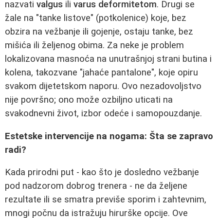
nazvati
valgus
ili
varus deformitetom
. Drugi se
žale na "tanke listove" (potkolenice) koje, bez
obzira na vežbanje ili gojenje, ostaju tanke, bez
mišića ili željenog obima. Za neke je problem
lokalizovana masnoća na unutrašnjoj strani butina i
kolena, takozvane "jahaće pantalone", koje opiru
svakom dijetetskom naporu. Ovo nezadovoljstvo
nije površno; ono može ozbiljno uticati na
svakodnevni život, izbor odeće i samopouzdanje.
Estetske intervencije na nogama: Šta se zapravo
radi?
Kada prirodni put - kao što je dosledno vežbanje
pod nadzorom dobrog trenera - ne da željene
rezultate ili se smatra previše sporim i zahtevnim,
mnogi počnu da istražuju hirurške opcije. Ove