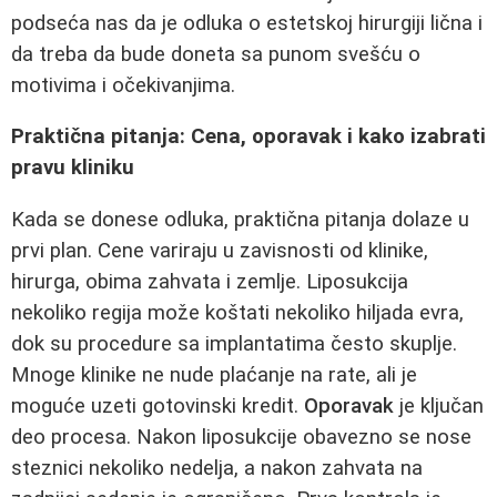
podseća nas da je odluka o estetskoj hirurgiji lična i
da treba da bude doneta sa punom svešću o
motivima i očekivanjima.
Praktična pitanja: Cena, oporavak i kako izabrati
pravu kliniku
Kada se donese odluka, praktična pitanja dolaze u
prvi plan. Cene variraju u zavisnosti od klinike,
hirurga, obima zahvata i zemlje. Liposukcija
nekoliko regija može koštati nekoliko hiljada evra,
dok su procedure sa implantatima često skuplje.
Mnoge klinike ne nude plaćanje na rate, ali je
moguće uzeti gotovinski kredit.
Oporavak
je ključan
deo procesa. Nakon liposukcije obavezno se nose
steznici nekoliko nedelja, a nakon zahvata na