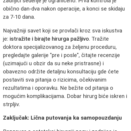
zadnjici sedenje je ograničeno. Prva kontrola je
obično dan-dva nakon operacije, a konci se skidaju
za 7-10 dana.
Najvažniji savet koji se provlači kroz sva iskustva
je:
istražite i birajte hirurga pažljivo
. Tražite
doktora specijalizovanog za željenu proceduru,
pregledajte galerije "pre i posle", čitajte recenzije
(uzimajući u obzir da su neke pristrasne) i
obavezno održite detaljnu konsultaciju gde ćete
postaviti sva pitanja o rizicima, očekivanim
rezultatima i oporavku. Ne bežite od pitanja o
mogućim komplikacijama. Dobar hirurg biće iskren i
strpljiv.
Zaključak: Lična putovanja ka samopouzdanju