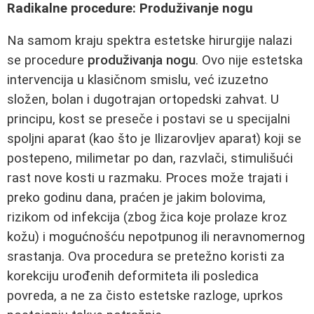
Radikalne procedure: Produživanje nogu
Na samom kraju spektra estetske hirurgije nalazi
se procedure
produživanja nogu
. Ovo nije estetska
intervencija u klasičnom smislu, već izuzetno
složen, bolan i dugotrajan ortopedski zahvat. U
principu, kost se preseče i postavi se u specijalni
spoljni aparat (kao što je Ilizarovljev aparat) koji se
postepeno, milimetar po dan, razvlači, stimulišući
rast nove kosti u razmaku. Proces može trajati i
preko godinu dana, praćen je jakim bolovima,
rizikom od infekcija (zbog žica koje prolaze kroz
kožu) i mogućnošću nepotpunog ili neravnomernog
srastanja. Ova procedura se pretežno koristi za
korekciju urođenih deformiteta ili posledica
povreda, a ne za čisto estetske razloge, uprkos