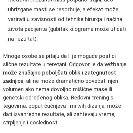
ubrizgane masti se resorbuje, a efekat može
varirati u zavisnosti od tehnike hirurga i načina
života pacijenta (gubitak kilograma može uticati
na rezultat).
Mnoge osobe se pitaju da li je moguće postići
slične rezultate u teretani. Odgovor je da
vežbanje
može značajno poboljšati oblik i zategnutost
zadnjice
, ali ne može dramatično povećati njen
volumen ako nema dovoljno mišićne mase ili
genetski određenog oblika. Redovni trening s
tegovima, poput čučnjeva i mrtvih dizanja, može
dati izvanredne rezultate, ali zahtevaju vreme,
strpljenje i doslednost.