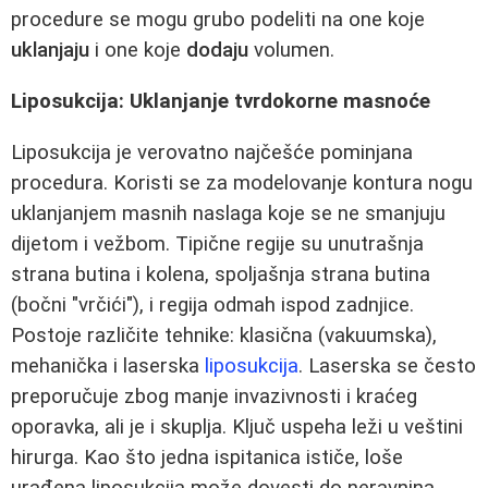
procedure se mogu grubo podeliti na one koje
uklanjaju
i one koje
dodaju
volumen.
Liposukcija: Uklanjanje tvrdokorne masnoće
Liposukcija je verovatno najčešće pominjana
procedura. Koristi se za modelovanje kontura nogu
uklanjanjem masnih naslaga koje se ne smanjuju
dijetom i vežbom. Tipične regije su unutrašnja
strana butina i kolena, spoljašnja strana butina
(bočni "vrčići"), i regija odmah ispod zadnjice.
Postoje različite tehnike: klasična (vakuumska),
mehanička i laserska
liposukcija
. Laserska se često
preporučuje zbog manje invazivnosti i kraćeg
oporavka, ali je i skuplja. Ključ uspeha leži u veštini
hirurga. Kao što jedna ispitanica ističe, loše
urađena liposukcija može dovesti do neravnina,