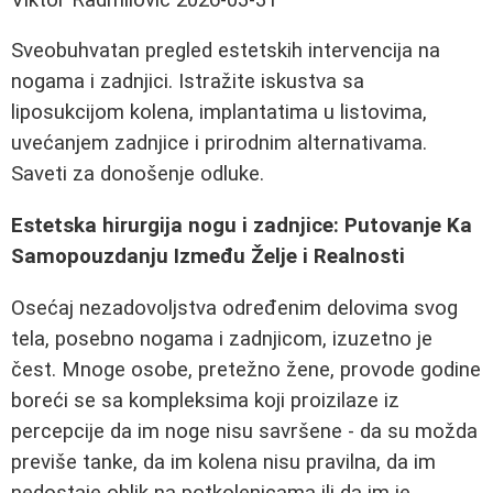
Sveobuhvatan pregled estetskih intervencija na
nogama i zadnjici. Istražite iskustva sa
liposukcijom kolena, implantatima u listovima,
uvećanjem zadnjice i prirodnim alternativama.
Saveti za donošenje odluke.
Estetska hirurgija nogu i zadnjice: Putovanje Ka
Samopouzdanju Između Želje i Realnosti
Osećaj nezadovoljstva određenim delovima svog
tela, posebno nogama i zadnjicom, izuzetno je
čest. Mnoge osobe, pretežno žene, provode godine
boreći se sa kompleksima koji proizilaze iz
percepcije da im noge nisu savršene - da su možda
previše tanke, da im kolena nisu pravilna, da im
nedostaje oblik na potkolenicama ili da im je