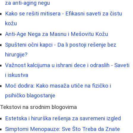
za anti-aging negu
Kako se rešiti mitisera - Efikasni saveti za čistu
kožu
Anti-Age Nega za Masnu i Mešovitu Kožu
Spušteni očni kapci - Da li postoji rešenje bez
hirurgije?
Važnost kalcijuma u ishrani dece i odraslih - Saveti
i iskustva
Moć dodira: Kako masaža utiče na fizičko i
psihičko blagostanje
Tekstovi na srodnim blogovima
Estetska i hirurška rešenja za savremeni izgled
Simptomi Menopauze: Sve Što Treba da Znate