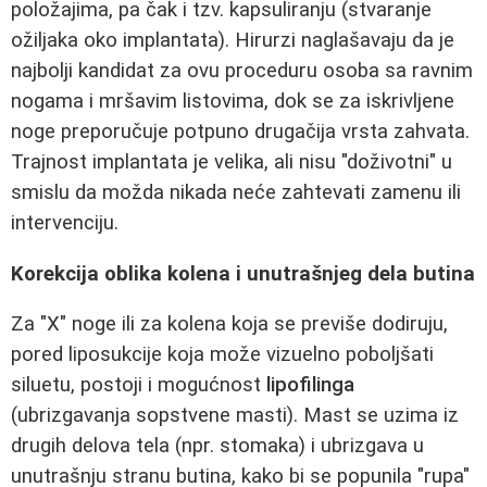
položajima, pa čak i tzv. kapsuliranju (stvaranje
ožiljaka oko implantata). Hirurzi naglašavaju da je
najbolji kandidat za ovu proceduru osoba sa ravnim
nogama i mršavim listovima, dok se za iskrivljene
noge preporučuje potpuno drugačija vrsta zahvata.
Trajnost implantata je velika, ali nisu "doživotni" u
smislu da možda nikada neće zahtevati zamenu ili
intervenciju.
Korekcija oblika kolena i unutrašnjeg dela butina
Za "X" noge ili za kolena koja se previše dodiruju,
pored liposukcije koja može vizuelno poboljšati
siluetu, postoji i mogućnost
lipofilinga
(ubrizgavanja sopstvene masti). Mast se uzima iz
drugih delova tela (npr. stomaka) i ubrizgava u
unutrašnju stranu butina, kako bi se popunila "rupa"