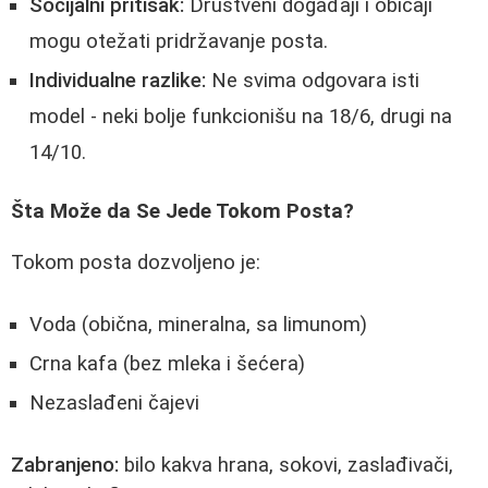
Socijalni pritisak:
Društveni događaji i običaji
mogu otežati pridržavanje posta.
Individualne razlike:
Ne svima odgovara isti
model - neki bolje funkcionišu na 18/6, drugi na
14/10.
Šta Može da Se Jede Tokom Posta?
Tokom posta dozvoljeno je:
Voda (obična, mineralna, sa limunom)
Crna kafa (bez mleka i šećera)
Nezaslađeni čajevi
Zabranjeno:
bilo kakva hrana, sokovi, zaslađivači,