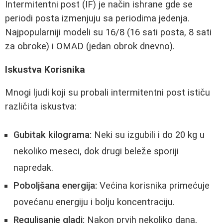
Intermitentni post (IF) je način ishrane gde se
periodi posta izmenjuju sa periodima jedenja.
Najpopularniji modeli su 16/8 (16 sati posta, 8 sati
za obroke) i OMAD (jedan obrok dnevno).
Iskustva Korisnika
Mnogi ljudi koji su probali intermitentni post ističu
različita iskustva:
Gubitak kilograma:
Neki su izgubili i do 20 kg u
nekoliko meseci, dok drugi beleže sporiji
napredak.
Poboljšana energija:
Većina korisnika primećuje
povećanu energiju i bolju koncentraciju.
Regulisanje gladi:
Nakon prvih nekoliko dana,