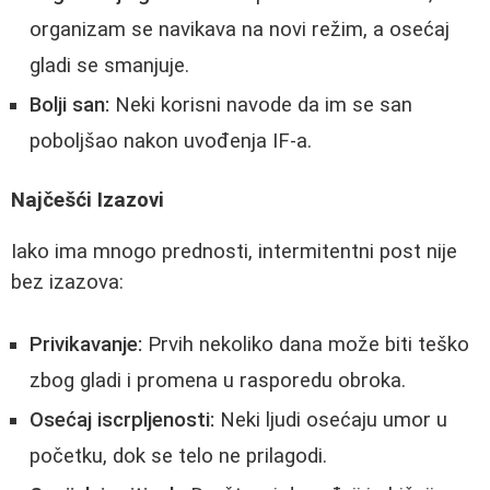
organizam se navikava na novi režim, a osećaj
gladi se smanjuje.
Bolji san:
Neki korisni navode da im se san
poboljšao nakon uvođenja IF-a.
Najčešći Izazovi
Iako ima mnogo prednosti, intermitentni post nije
bez izazova:
Privikavanje:
Prvih nekoliko dana može biti teško
zbog gladi i promena u rasporedu obroka.
Osećaj iscrpljenosti:
Neki ljudi osećaju umor u
početku, dok se telo ne prilagodi.