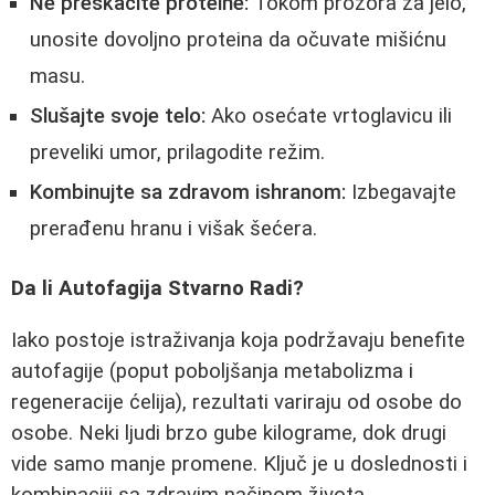
Ne preskačite proteine:
Tokom prozora za jelo,
unosite dovoljno proteina da očuvate mišićnu
masu.
Slušajte svoje telo:
Ako osećate vrtoglavicu ili
preveliki umor, prilagodite režim.
Kombinujte sa zdravom ishranom:
Izbegavajte
prerađenu hranu i višak šećera.
Da li Autofagija Stvarno Radi?
Iako postoje istraživanja koja podržavaju benefite
autofagije (poput poboljšanja metabolizma i
regeneracije ćelija), rezultati variraju od osobe do
osobe. Neki ljudi brzo gube kilograme, dok drugi
vide samo manje promene. Ključ je u doslednosti i
kombinaciji sa zdravim načinom života.