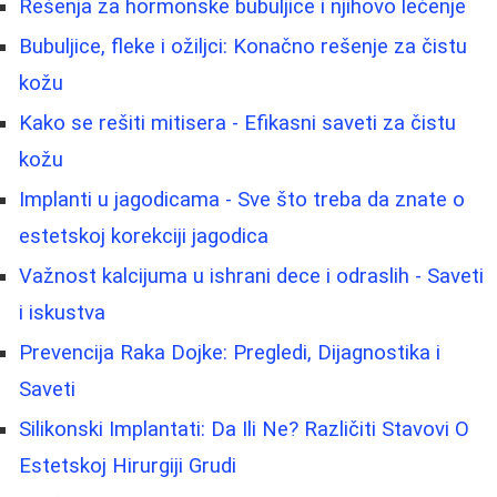
Rešenja za hormonske bubuljice i njihovo lečenje
Bubuljice, fleke i ožiljci: Konačno rešenje za čistu
kožu
Kako se rešiti mitisera - Efikasni saveti za čistu
kožu
Implanti u jagodicama - Sve što treba da znate o
estetskoj korekciji jagodica
Važnost kalcijuma u ishrani dece i odraslih - Saveti
i iskustva
Prevencija Raka Dojke: Pregledi, Dijagnostika i
Saveti
Silikonski Implantati: Da Ili Ne? Različiti Stavovi O
Estetskoj Hirurgiji Grudi