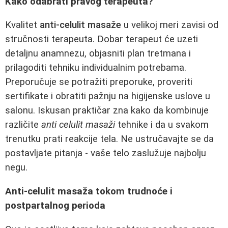
Kako odabrati pravog terapeuta?
Kvalitet
anti-celulit masaže
u velikoj meri zavisi od
stručnosti terapeuta. Dobar terapeut će uzeti
detaljnu anamnezu, objasniti plan tretmana i
prilagoditi tehniku individualnim potrebama.
Preporučuje se potražiti preporuke, proveriti
sertifikate i obratiti pažnju na higijenske uslove u
salonu. Iskusan praktičar zna kako da kombinuje
različite
anti celulit masaži
tehnike i da u svakom
trenutku prati reakcije tela. Ne ustručavajte se da
postavljate pitanja - vaše telo zaslužuje najbolju
negu.
Anti-celulit masaža tokom trudnoće i
postpartalnog perioda