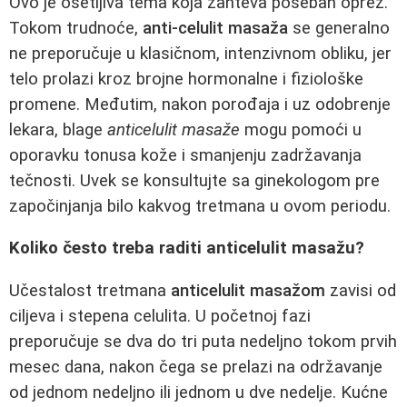
Ovo je osetljiva tema koja zahteva poseban oprez.
Tokom trudnoće,
anti-celulit masaža
se generalno
ne preporučuje u klasičnom, intenzivnom obliku, jer
telo prolazi kroz brojne hormonalne i fiziološke
promene. Međutim, nakon porođaja i uz odobrenje
lekara, blage
anticelulit masaže
mogu pomoći u
oporavku tonusa kože i smanjenju zadržavanja
tečnosti. Uvek se konsultujte sa ginekologom pre
započinjanja bilo kakvog tretmana u ovom periodu.
Koliko često treba raditi anticelulit masažu?
Učestalost tretmana
anticelulit masažom
zavisi od
ciljeva i stepena celulita. U početnoj fazi
preporučuje se dva do tri puta nedeljno tokom prvih
mesec dana, nakon čega se prelazi na održavanje
od jednom nedeljno ili jednom u dve nedelje. Kućne