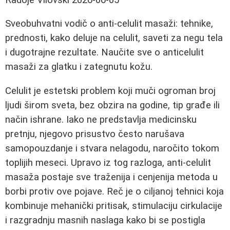
Sveobuhvatni vodič o anti-celulit masaži: tehnike,
prednosti, kako deluje na celulit, saveti za negu tela
i dugotrajne rezultate. Naučite sve o anticelulit
masaži za glatku i zategnutu kožu.
Celulit je estetski problem koji muči ogroman broj
ljudi širom sveta, bez obzira na godine, tip građe ili
način ishrane. Iako ne predstavlja medicinsku
pretnju, njegovo prisustvo često narušava
samopouzdanje i stvara nelagodu, naročito tokom
toplijih meseci. Upravo iz tog razloga, anti-celulit
masaža postaje sve traženija i cenjenija metoda u
borbi protiv ove pojave. Reč je o ciljanoj tehnici koja
kombinuje mehanički pritisak, stimulaciju cirkulacije
i razgradnju masnih naslaga kako bi se postigla