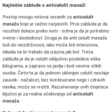
Najčešće zablude o anticelulit masaži
Postoji mnogo mitova vezanih za
anticelulit
masažu
koje je važno razjasniti. Prva zabluda je da
rezultati dolaze preko noći - istina je da je potrebno
vreme i doslednost. Druga je da
anti celulit masaža
boli do neizdrživosti; iako može biti intenzivna,
nikada ne bi trebalo da izaziva jak bol. Treća
zabluda je da je celulit isključivo posledica viška
kilograma, a zapravo se javlja i kod veoma vitkih
osoba. Četvrta je da jednom uklonjen celulit nestaje
zauvek - nažalost, bez kontinuirane nege i zdravih
navika, može se vratiti. Razumevanje ovih činjenica
ključno je za realna očekivanja od
anticelulit
masaža
.