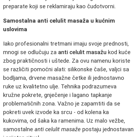
preparate koji se reklamiraju kao čudotvorni.
Samostalna anti celulit masaža u kućnim
uslovima
Iako profesionalni tretmani imaju svoje prednosti,
mnogi se odlučuju za
anti celulit masažu
kod kuće
zbog praktičnosti i uštede. Za ovu namenu koriste
se različiti pomoćni alati: silikonske čaše, valjci sa
bodljama, drvene masažne četke ili jednostavno
ruke uz kvalitetno ulje. Tehnika podrazumeva
kružne pokrete, gnječenje i lagano tapkanje
problematičnih zona. Važno je zapamtiti da se
pokreti uvek izvode ka srcu - od kolena ka
kukovima, od šaka ka ramenima. Uz malo vežbe,
samostalne
anti celulit masaže
postaju jednostavan