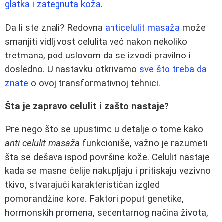
glatka i zategnuta koža
.
Da li ste znali? Redovna
anticelulit masaža
može
smanjiti vidljivost celulita već nakon nekoliko
tretmana, pod uslovom da se izvodi pravilno i
dosledno. U nastavku otkrivamo
sve što treba da
znate
o ovoj transformativnoj tehnici.
Šta je zapravo celulit i zašto nastaje?
Pre nego što se upustimo u detalje o tome kako
anti celulit masaža
funkcioniše, važno je razumeti
šta se dešava ispod površine kože. Celulit nastaje
kada se masne ćelije nakupljaju i pritiskaju vezivno
tkivo, stvarajući karakterističan izgled
pomorandžine kore. Faktori poput genetike,
hormonskih promena, sedentarnog načina života,