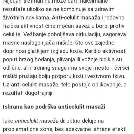
Nijedan tretman ne može dati maksimalne
rezultate ukoliko se ne kombinuje sa zdravim
životnim navikama.
Anti-celulit masaža
i redovna
fizička aktivnost čine moćan savez u borbi protiv
celulita. Vežbanje poboljšava cirkulaciju, sagoreva
masne naslage i jača mišiće, što sve zajedno
doprinosi glatkijem izgledu kože. Kardio aktivnosti
poput brzog hodanja, plivanja ili vožnje bicikla su
odlične, ali i trening snage ima svoje mesto - čvršći
mišići pružaju bolju potporu koži i vezivnom tkivu.
Uz
anti celulit masaže
, telo postaje oblikovanije, a
rezultati dugotrajniji.
Ishrana kao podrška anticelulit masaži
Iako
anticelulit masaža
direktno deluje na
problematične zone, bez adekvatne ishrane efekti