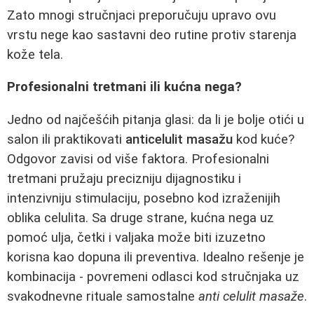
Zato mnogi stručnjaci preporučuju upravo ovu
vrstu nege kao sastavni deo rutine protiv starenja
kože tela.
Profesionalni tretmani ili kućna nega?
Jedno od najčešćih pitanja glasi: da li je bolje otići u
salon ili praktikovati
anticelulit masažu
kod kuće?
Odgovor zavisi od više faktora. Profesionalni
tretmani pružaju precizniju dijagnostiku i
intenzivniju stimulaciju, posebno kod izraženijih
oblika celulita. Sa druge strane, kućna nega uz
pomoć ulja, četki i valjaka može biti izuzetno
korisna kao dopuna ili preventiva. Idealno rešenje je
kombinacija - povremeni odlasci kod stručnjaka uz
svakodnevne rituale samostalne
anti celulit masaže
.