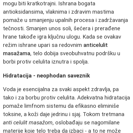
mogu biti kratkotrajni. Ishrana bogata
antioksidansima, vlaknima i zdravim mastima
pomaže u smanjenju upalnih procesa i zadržavanja
tečnosti. Smanjen unos soli, šećera i prerađene
hrane takođe igra ključnu ulogu. Kada se ovakav
režim ishrane upari sa redovnim
anticelulit
masažama
, telo dobija sveobuhvatnu podršku u
borbi protiv celulita iznutra i spolja.
Hidratacija - neophodan saveznik
Voda je esencijalna za svaki aspekt zdravlja, pa
tako i za borbu protiv celulita. Adekvatna hidratacija
pomaže limfnom sistemu da efikasno eliminiše
toksine, a koži daje jedrinu i sjaj. Tokom tretmana
anti celulit masažom
, oslobađaju se nagomilane
materije koje telo treba da izbaci - a to ne može