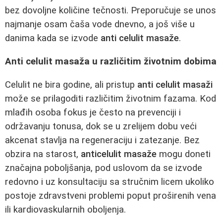
bez dovoljne količine tečnosti. Preporučuje se unos
najmanje osam čaša vode dnevno, a još više u
danima kada se izvode
anti celulit masaže
.
Anti celulit masaža u različitim životnim dobima
Celulit ne bira godine, ali pristup
anti celulit masaži
može se prilagoditi različitim životnim fazama. Kod
mlađih osoba fokus je često na prevenciji i
održavanju tonusa, dok se u zrelijem dobu veći
akcenat stavlja na regeneraciju i zatezanje. Bez
obzira na starost,
anticelulit masaže
mogu doneti
značajna poboljšanja, pod uslovom da se izvode
redovno i uz konsultaciju sa stručnim licem ukoliko
postoje zdravstveni problemi poput proširenih vena
ili kardiovaskularnih oboljenja.