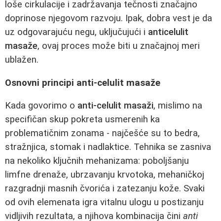
loše cirkulacije i zadržavanja tečnosti značajno
doprinose njegovom razvoju. Ipak, dobra vest je da
uz odgovarajuću negu, uključujući i
anticelulit
masaže
, ovaj proces može biti u značajnoj meri
ublažen.
Osnovni principi anti-celulit masaže
Kada govorimo o
anti-celulit masaži
, mislimo na
specifičan skup pokreta usmerenih ka
problematičnim zonama - najčešće su to bedra,
stražnjica, stomak i nadlaktice. Tehnika se zasniva
na nekoliko ključnih mehanizama: poboljšanju
limfne drenaže, ubrzavanju krvotoka, mehaničkoj
razgradnji masnih čvorića i zatezanju kože. Svaki
od ovih elemenata igra vitalnu ulogu u postizanju
vidljivih rezultata, a njihova kombinacija čini
anti