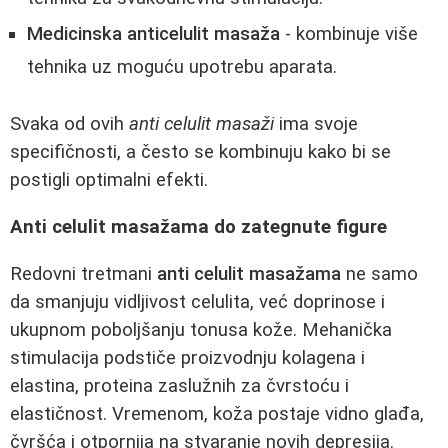
Medicinska anticelulit masaža
- kombinuje više
tehnika uz moguću upotrebu aparata.
Svaka od ovih
anti celulit masaži
ima svoje
specifičnosti, a često se kombinuju kako bi se
postigli optimalni efekti.
Anti celulit masažama do zategnute figure
Redovni tretmani
anti celulit masažama
ne samo
da smanjuju vidljivost celulita, već doprinose i
ukupnom poboljšanju tonusa kože. Mehanička
stimulacija podstiče proizvodnju kolagena i
elastina, proteina zaslužnih za čvrstoću i
elastičnost. Vremenom, koža postaje vidno glađa,
čvršća i otpornija na stvaranje novih depresija.