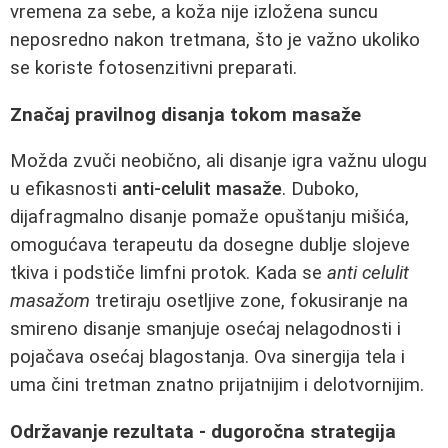
vremena za sebe, a koža nije izložena suncu
neposredno nakon tretmana, što je važno ukoliko
se koriste fotosenzitivni preparati.
Značaj pravilnog disanja tokom masaže
Možda zvuči neobično, ali disanje igra važnu ulogu
u efikasnosti
anti-celulit masaže
. Duboko,
dijafragmalno disanje pomaže opuštanju mišića,
omogućava terapeutu da dosegne dublje slojeve
tkiva i podstiče limfni protok. Kada se
anti celulit
masažom
tretiraju osetljive zone, fokusiranje na
smireno disanje smanjuje osećaj nelagodnosti i
pojačava osećaj blagostanja. Ova sinergija tela i
uma čini tretman znatno prijatnijim i delotvornijim.
Održavanje rezultata - dugoročna strategija