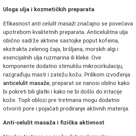
Uloga ulja i kozmetičkih preparata
Efikasnost
anti celulit masaži
značajno se povećava
upotrebom kvalitetnih preparata. Anticelulitna ulja
obično sadrže aktivne sastojke poput kofeina,
ekstrakta zelenog čaja, bršljana, morskih algi i
esencijalnih ulja ruzmarina ili kleke. Ove
komponente dodatno stimulišu mikrocirkulaciju,
razgrađuju masti i zatežu kožu. Prilikom izvođenja
anticelulit masaže
, preparat se nanosi obilno kako
bi pokreti bili glatki i kako ne bi došlo do iritacije
kože. Topli oblozi pre tretmana mogu dodatno
otvoriti pore i pojačati prodiranje aktivnih materija.
Anti-celulit masaža i fizička aktivnost