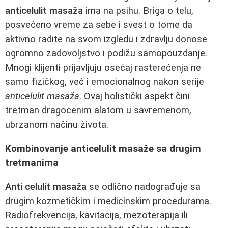
anticelulit masaža
ima na psihu. Briga o telu,
posvećeno vreme za sebe i svest o tome da
aktivno radite na svom izgledu i zdravlju donose
ogromno zadovoljstvo i podižu samopouzdanje.
Mnogi klijenti prijavljuju osećaj rasterećenja ne
samo fizičkog, već i emocionalnog nakon serije
anticelulit masaža
. Ovaj holistički aspekt čini
tretman dragocenim alatom u savremenom,
ubrzanom načinu života.
Kombinovanje anticelulit masaže sa drugim
tretmanima
Anti celulit masaža
se odlično nadograđuje sa
drugim kozmetičkim i medicinskim procedurama.
Radiofrekvencija, kavitacija, mezoterapija ili