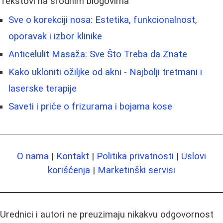
Tekstovi na srodnim blogovima
Sve o korekciji nosa: Estetika, funkcionalnost,
oporavak i izbor klinike
Anticelulit Masaža: Sve Što Treba da Znate
Kako ukloniti ožiljke od akni - Najbolji tretmani i
laserske terapije
Saveti i priče o frizurama i bojama kose
O nama
|
Kontakt
|
Politika privatnosti
|
Uslovi
korišćenja
|
Marketinški servisi
Urednici i autori ne preuzimaju nikakvu odgovornost