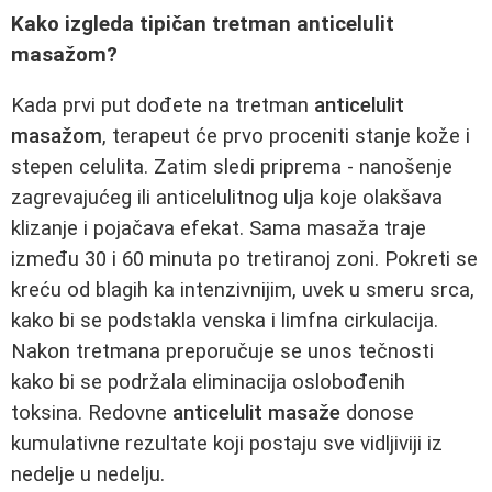
Kako izgleda tipičan tretman anticelulit
masažom?
Kada prvi put dođete na tretman
anticelulit
masažom
, terapeut će prvo proceniti stanje kože i
stepen celulita. Zatim sledi priprema - nanošenje
zagrevajućeg ili anticelulitnog ulja koje olakšava
klizanje i pojačava efekat. Sama masaža traje
između 30 i 60 minuta po tretiranoj zoni. Pokreti se
kreću od blagih ka intenzivnijim, uvek u smeru srca,
kako bi se podstakla venska i limfna cirkulacija.
Nakon tretmana preporučuje se unos tečnosti
kako bi se podržala eliminacija oslobođenih
toksina. Redovne
anticelulit masaže
donose
kumulativne rezultate koji postaju sve vidljiviji iz
nedelje u nedelju.