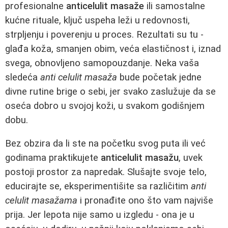
profesionalne
anticelulit masaže
ili samostalne
kućne rituale, ključ uspeha leži u redovnosti,
strpljenju i poverenju u proces. Rezultati su tu -
glađa koža, smanjen obim, veća elastičnost i, iznad
svega, obnovljeno samopouzdanje. Neka vaša
sledeća
anti celulit masaža
bude početak jedne
divne rutine brige o sebi, jer svako zaslužuje da se
oseća dobro u svojoj koži, u svakom godišnjem
dobu.
Bez obzira da li ste na početku svog puta ili već
godinama praktikujete
anticelulit masažu
, uvek
postoji prostor za napredak. Slušajte svoje telo,
educirajte se, eksperimentišite sa različitim
anti
celulit masažama
i pronađite ono što vam najviše
prija. Jer lepota nije samo u izgledu - ona je u