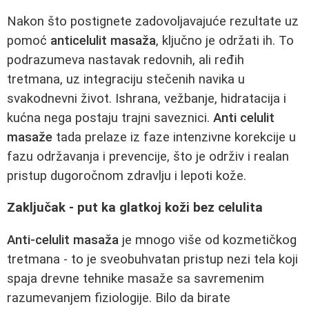
Nakon što postignete zadovoljavajuće rezultate uz
pomoć
anticelulit masaža
, ključno je održati ih. To
podrazumeva nastavak redovnih, ali ređih
tretmana, uz integraciju stečenih navika u
svakodnevni život. Ishrana, vežbanje, hidratacija i
kućna nega postaju trajni saveznici.
Anti celulit
masaže
tada prelaze iz faze intenzivne korekcije u
fazu održavanja i prevencije, što je održiv i realan
pristup dugoročnom zdravlju i lepoti kože.
Zaključak - put ka glatkoj koži bez celulita
Anti-celulit masaža
je mnogo više od kozmetičkog
tretmana - to je sveobuhvatan pristup nezi tela koji
spaja drevne tehnike masaže sa savremenim
razumevanjem fiziologije. Bilo da birate