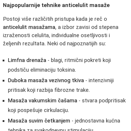
Najpopularnije tehnike anticelulit masaže
Postoji više različitih pristupa kada je reč o
anticelulit masažama
, a izbor zavisi od stepena
izraženosti celulita, individualne osetljivosti i
željenih rezultata. Neki od najpoznatijih su:
Limfna drenaža
- blagi, ritmični pokreti koji
podstiču eliminaciju toksina.
Duboka masaža vezivnog tkiva
- intenzivniji
pritisak koji razbija fibrozne trake.
Masaža vakumskim čašama
- stvara podpritisak
koji pospešuje cirkulaciju.
Masaža suvim četkanjem
- jednostavna kućna
tehnika za svakodnevnu stimulaciju.