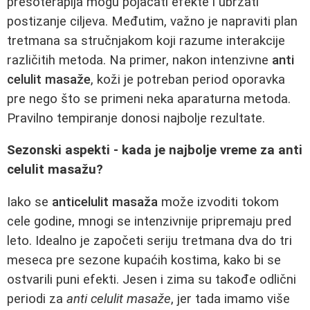
presoterapija mogu pojačati efekte i ubrzati
postizanje ciljeva. Međutim, važno je napraviti plan
tretmana sa stručnjakom koji razume interakcije
različitih metoda. Na primer, nakon intenzivne
anti
celulit masaže
, koži je potreban period oporavka
pre nego što se primeni neka aparaturna metoda.
Pravilno tempiranje donosi najbolje rezultate.
Sezonski aspekti - kada je najbolje vreme za anti
celulit masažu?
Iako se
anticelulit masaža
može izvoditi tokom
cele godine, mnogi se intenzivnije pripremaju pred
leto. Idealno je započeti seriju tretmana dva do tri
meseca pre sezone kupaćih kostima, kako bi se
ostvarili puni efekti. Jesen i zima su takođe odlični
periodi za
anti celulit masaže
, jer tada imamo više