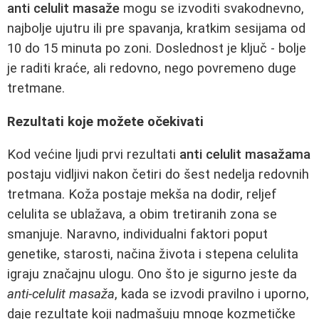
anti celulit masaže
mogu se izvoditi svakodnevno,
najbolje ujutru ili pre spavanja, kratkim sesijama od
10 do 15 minuta po zoni. Doslednost je ključ - bolje
je raditi kraće, ali redovno, nego povremeno duge
tretmane.
Rezultati koje možete očekivati
Kod većine ljudi prvi rezultati
anti celulit masažama
postaju vidljivi nakon četiri do šest nedelja redovnih
tretmana. Koža postaje mekša na dodir, reljef
celulita se ublažava, a obim tretiranih zona se
smanjuje. Naravno, individualni faktori poput
genetike, starosti, načina života i stepena celulita
igraju značajnu ulogu. Ono što je sigurno jeste da
anti-celulit masaža
, kada se izvodi pravilno i uporno,
daje rezultate koji nadmašuju mnoge kozmetičke