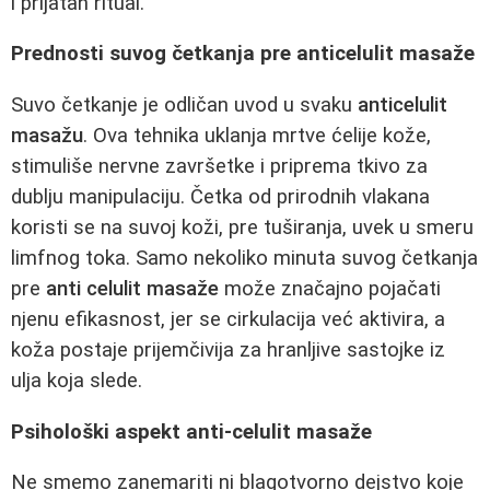
i prijatan ritual.
Prednosti suvog četkanja pre anticelulit masaže
Suvo četkanje je odličan uvod u svaku
anticelulit
masažu
. Ova tehnika uklanja mrtve ćelije kože,
stimuliše nervne završetke i priprema tkivo za
dublju manipulaciju. Četka od prirodnih vlakana
koristi se na suvoj koži, pre tuširanja, uvek u smeru
limfnog toka. Samo nekoliko minuta suvog četkanja
pre
anti celulit masaže
može značajno pojačati
njenu efikasnost, jer se cirkulacija već aktivira, a
koža postaje prijemčivija za hranljive sastojke iz
ulja koja slede.
Psihološki aspekt anti-celulit masaže
Ne smemo zanemariti ni blagotvorno dejstvo koje