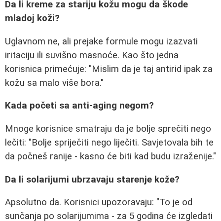
Da li kreme za stariju kožu mogu da škode
mladoj koži?
Uglavnom ne, ali prejake formule mogu izazvati
iritaciju ili suvišno masnoće. Kao što jedna
korisnica primećuje: "Mislim da je taj antirid ipak za
kožu sa malo više bora."
Kada početi sa anti-aging negom?
Mnoge korisnice smatraju da je bolje sprečiti nego
lečiti: "Bolje spriječiti nego liječiti. Savjetovala bih te
da počneš ranije - kasno će biti kad budu izraženije."
Da li solarijumi ubrzavaju starenje kože?
Apsolutno da. Korisnici upozoravaju: "To je od
sunčanja po solarijumima - za 5 godina će izgledati