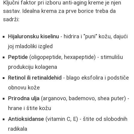
Ključni faktor pri izboru anti-aging kreme je njen
sastav. Idealna krema za prve borice treba da
sadrži:
Hijaluronsku kiselinu
- hidrira i "puni" kožu, dajući
joj mladoliki izgled
Peptide
(oligopeptide, hexapeptide) - stimulišu
produkciju kolagena
Retinol ili retinaldehid
- blago eksfolira i podstiče
obnovu kože
Prirodna ulja
(arganovo, bademovo, shea puter) -
hrane i štite kožu
Antioksidanse
(vitamin C, E) - štite od slobodnih
radikala