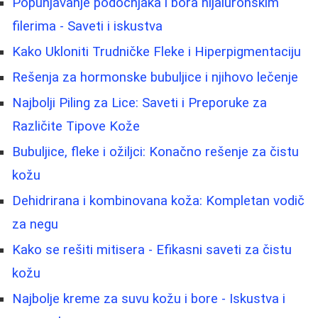
Popunjavanje podočnjaka i bora hijaluronskim
filerima - Saveti i iskustva
Kako Ukloniti Trudničke Fleke i Hiperpigmentaciju
Rešenja za hormonske bubuljice i njihovo lečenje
Najbolji Piling za Lice: Saveti i Preporuke za
Različite Tipove Kože
Bubuljice, fleke i ožiljci: Konačno rešenje za čistu
kožu
Dehidrirana i kombinovana koža: Kompletan vodič
za negu
Kako se rešiti mitisera - Efikasni saveti za čistu
kožu
Najbolje kreme za suvu kožu i bore - Iskustva i