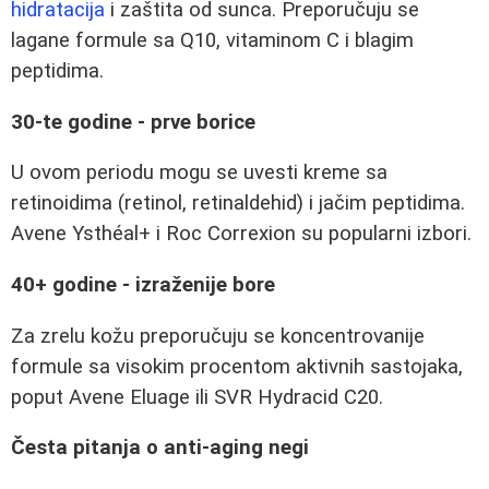
hidratacija
i zaštita od sunca. Preporučuju se
lagane formule sa Q10, vitaminom C i blagim
peptidima.
30-te godine - prve borice
U ovom periodu mogu se uvesti kreme sa
retinoidima (retinol, retinaldehid) i jačim peptidima.
Avene Ysthéal+ i Roc Correxion su popularni izbori.
40+ godine - izraženije bore
Za zrelu kožu preporučuju se koncentrovanije
formule sa visokim procentom aktivnih sastojaka,
poput Avene Eluage ili SVR Hydracid C20.
Česta pitanja o anti-aging negi