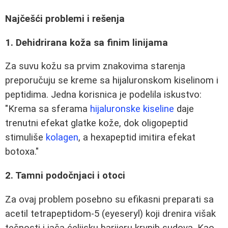
Najčešći problemi i rešenja
1. Dehidrirana koža sa finim linijama
Za suvu kožu sa prvim znakovima starenja
preporučuju se kreme sa hijaluronskom kiselinom i
peptidima. Jedna korisnica je podelila iskustvo:
"Krema sa sferama
hijaluronske kiseline
daje
trenutni efekat glatke kože, dok oligopeptid
stimuliše
kolagen
, a hexapeptid imitira efekat
botoxa."
2. Tamni podočnjaci i otoci
Za ovaj problem posebno su efikasni preparati sa
acetil tetrapeptidom-5 (eyeseryl) koji drenira višak
tečnosti i jača ćelijsku barijeru krvnih sudova. Kao