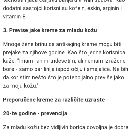
dodatni sastojci korisni su kofein, eskin, arginin i
vitamin E.
3. Previse jake kreme za mladu kožu
Mnoge žene brinu da anti-aging kreme mogu biti
prejake za njihove godine. Kao što jedna korisnica
kaže: "Imam ranim tridesetim, ali nemam izražene
bore - samo par linija ispod očiju i smejalice. Ne bih
da koristim nešto što je potencijalno previše jako
za moju kožu."
Preporučene kreme za različite uzraste
20-te godine - prevencija
Za mladu kožu bez vidljivih borica dovoljna je dobra