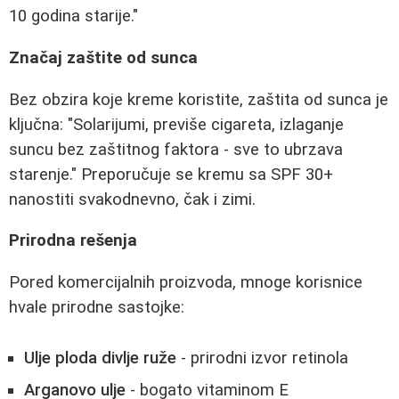
10 godina starije."
Značaj zaštite od sunca
Bez obzira koje kreme koristite, zaštita od sunca je
ključna: "Solarijumi, previše cigareta, izlaganje
suncu bez zaštitnog faktora - sve to ubrzava
starenje." Preporučuje se kremu sa SPF 30+
nanostiti svakodnevno, čak i zimi.
Prirodna rešenja
Pored komercijalnih proizvoda, mnoge korisnice
hvale prirodne sastojke:
Ulje ploda divlje ruže
- prirodni izvor retinola
Arganovo ulje
- bogato vitaminom E