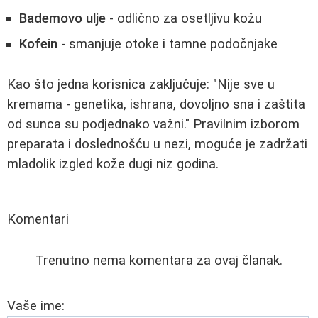
Bademovo ulje
- odlično za osetljivu kožu
Kofein
- smanjuje otoke i tamne podočnjake
Kao što jedna korisnica zaključuje: "Nije sve u
kremama - genetika, ishrana, dovoljno sna i zaštita
od sunca su podjednako važni." Pravilnim izborom
preparata i doslednošću u nezi, moguće je zadržati
mladolik izgled kože dugi niz godina.
Komentari
Trenutno nema komentara za ovaj članak.
Vaše ime: